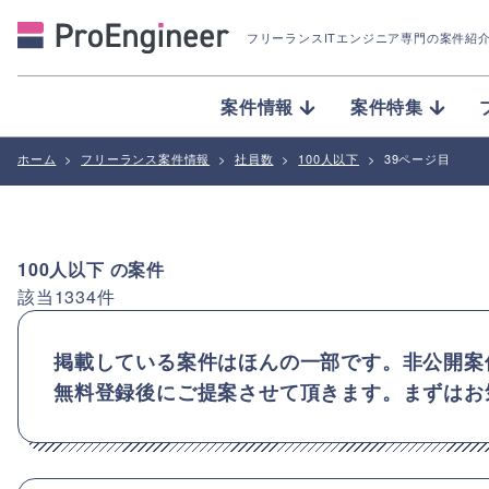
フリーランスITエンジニア専門の案件紹
案件情報
案件特集
ホーム
>
フリーランス案件情報
>
社員数
>
100人以下
>
39ページ目
100人以下
の案件
該当
1334
件
掲載している案件はほんの一部です。非公開案
無料登録後にご提案させて頂きます。まずはお