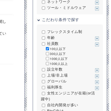
ネットワーク
ツール・ミドルウェア
こだわり条件で探す
開し
フレックスタイム制
てい
年齢
社員数
100人以下
300人以下
1000人以下
1000人以上
設立年数
上場/非上場
グローバル
福利厚生
女性エンジニアが在籍(or活
躍中)
自社内開発が多い
BtoC向け