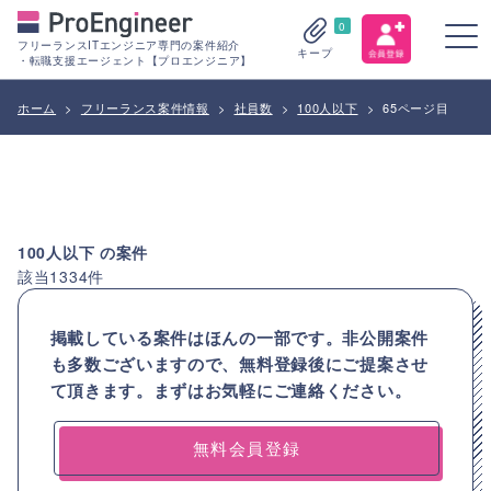
0
フリーランスITエンジニア専門の案件紹介
キープ
・転職支援エージェント【プロエンジニア】
ホーム
>
フリーランス案件情報
>
社員数
>
100人以下
>
65ページ目
100人以下
の案件
該当
1334
件
掲載している案件はほんの一部です。非公開案件
も多数ございますので、
無料登録後にご提案させ
て頂きます。まずはお気軽にご連絡ください。
無料会員登録