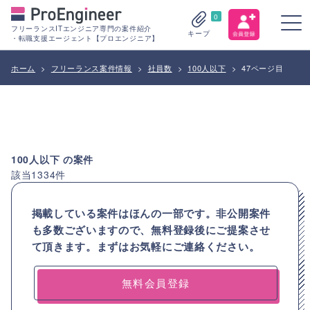
0
フリーランスITエンジニア専門の案件紹介
キープ
・転職支援エージェント【プロエンジニア】
ホーム
>
フリーランス案件情報
>
社員数
>
100人以下
>
47ページ目
100人以下
の案件
該当
1334
件
掲載している案件はほんの一部です。非公開案件
も多数ございますので、
無料登録後にご提案させ
て頂きます。まずはお気軽にご連絡ください。
無料会員登録