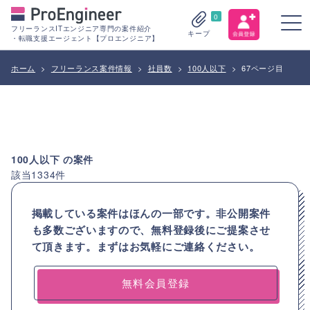
0
フリーランスITエンジニア専門の案件紹介
キープ
・転職支援エージェント【プロエンジニア】
ホーム
>
フリーランス案件情報
>
社員数
>
100人以下
>
67ページ目
100人以下
の案件
該当
1334
件
掲載している案件はほんの一部です。非公開案件
も多数ございますので、
無料登録後にご提案させ
て頂きます。まずはお気軽にご連絡ください。
無料会員登録