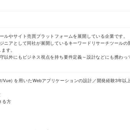
ールやサイト売買プラットフォームを展開している企業です。
ジニアとして同社が展開しているキーワードリサーチツールの
担当します。
守以外にもビジネス視点を持ち要件定義～設計などにも携わっ
(React/Vue) を用いたWebアプリケーションの設計／開発経験3年以
験
きる方