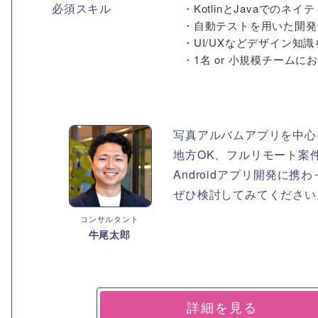
必須スキル
・KotlinとJavaでの
・自動テストを用いた開発
・UI/UXなどデザイン知
・1名 or 小規模チームにおけ
写真アルバムアプリを中心
地方OK、フルリモート案
Androidアプリ開発に
ぜひ検討してみてください
コンサルタント
牛尾太郎
詳細を見る