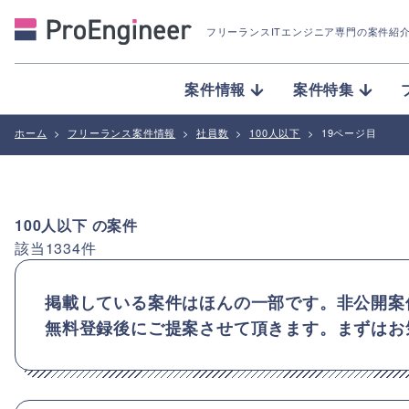
フリーランスITエンジニア専門の案件紹
案件情報
案件特集
ホーム
>
フリーランス案件情報
>
社員数
>
100人以下
>
19ページ目
100人以下
の案件
該当
1334
件
掲載している案件はほんの一部です。非公開案
無料登録後にご提案させて頂きます。まずはお