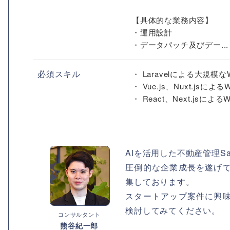
【具体的な業務内容】
・運用設計
・データパッチ及びデー...
必須スキル
・ Laravelによる大規
・ Vue.js、Nuxt.j
・ React、Next.js
AIを活用した不動産管理S
圧倒的な企業成長を遂げ
集しております。
スタートアップ案件に興
検討してみてください。
コンサルタント
熊谷紀一郎