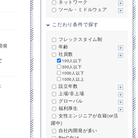
ネットワーク
ツール・ミドルウェア
こだわり条件で探す
フレックスタイム制
開発
年齢
社員数
て
100人以下
300人以下
1000人以下
1000人以上
上
設立年数
上場/非上場
グローバル
福利厚生
女性エンジニアが在籍(or活
躍中)
自社内開発が多い
BtoC向け