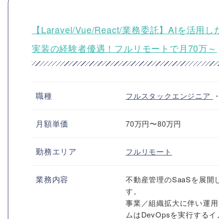
【Laravel/Vue/React/業務委託】A
実装の経験者優遇！フルリモートで月70万～
職種
フルスタックエンジニア
月額単価
70万円〜80万円
勤務エリア
フルリモート
業務内容
不動産管理のSaaSを展
す。
事業／組織拡大に伴い運用
ムはDevOpsを実行する