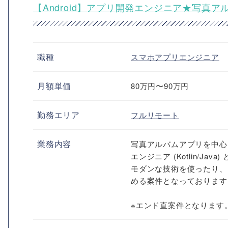
【Android】アプリ開発エンジニア★写真
職種
スマホアプリエンジニア
月額単価
80万円〜90万円
勤務エリア
フルリモート
業務内容
写真アルバムアプリを中心に
エンジニア (Kotlin/Ja
モダンな技術を使ったり、
める案件となっております
※エンド直案件となります。.