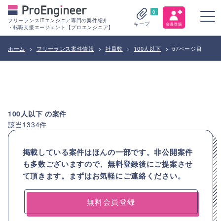
0
フリーランスITエンジニア専門の案件紹介
キープ
・転職支援エージェント【プロエンジニア】
ホーム
>
フリーランス案件情報
>
社員数
>
100人以下
>
57ページ目
100人以下
の案件
該当
1334
件
掲載している案件はほんの一部です。非公開案件
も多数ございますので、
無料登録後にご提案させ
て頂きます。まずはお気軽にご連絡ください。
無料会員登録