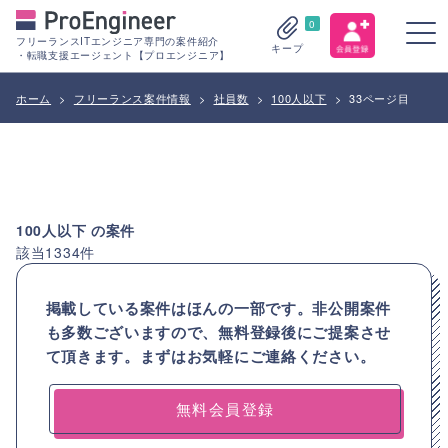
0
フリーランスITエンジニア専門の案件紹介
キープ
・転職支援エージェント【プロエンジニア】
ホーム
>
フリーランス案件情報
>
社員数
>
100人以下
>
33ページ目
100人以下
の案件
該当
1334
件
掲載している案件はほんの一部です。非公開案件
も多数ございますので、
無料登録後にご提案させ
て頂きます。まずはお気軽にご連絡ください。
無料会員登録