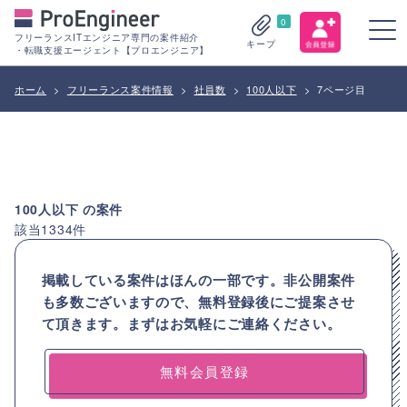
0
フリーランスITエンジニア専門の案件紹介
キープ
・転職支援エージェント【プロエンジニア】
ホーム
>
フリーランス案件情報
>
社員数
>
100人以下
>
7ページ目
100人以下
の案件
該当
1334
件
掲載している案件はほんの一部です。非公開案件
も多数ございますので、
無料登録後にご提案させ
て頂きます。まずはお気軽にご連絡ください。
無料会員登録