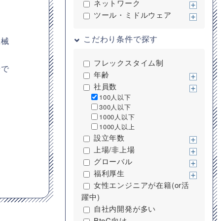
ネットワーク
ツール・ミドルウェア
こだわり条件で探す
機械
フレックスタイム制
場で
年齢
社員数
100人以下
300人以下
1000人以下
1000人以上
設立年数
上場/非上場
グローバル
福利厚生
女性エンジニアが在籍(or活
躍中)
自社内開発が多い
BtoC向け