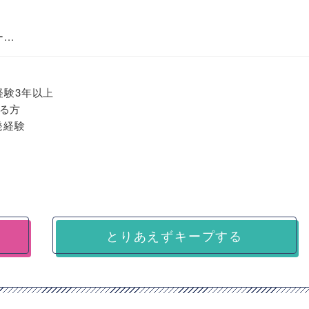
..
発経験3年以上
る方
発経験
とりあえずキープする