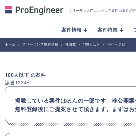
フリーランスITエンジニア専門の案件紹
案件情報
案件特集
ホーム
>
フリーランス案件情報
>
社員数
>
100人以下
>
44ページ目
100人以下
の案件
該当
1334
件
掲載している案件はほんの一部です。非公開案
無料登録後にご提案させて頂きます。まずはお