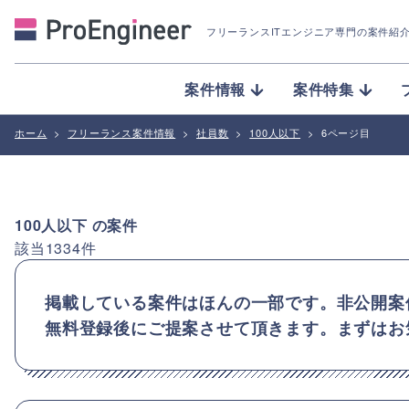
フリーランスITエンジニア専門の案件紹
案件情報
案件特集
ホーム
>
フリーランス案件情報
>
社員数
>
100人以下
>
6ページ目
100人以下
の案件
該当
1334
件
掲載している案件はほんの一部です。非公開案
無料登録後にご提案させて頂きます。まずはお