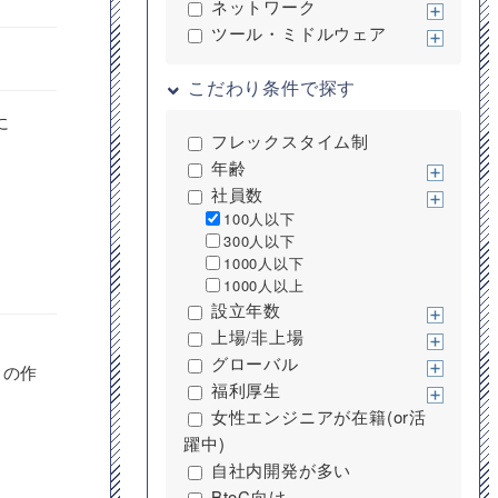
ネットワーク
ツール・ミドルウェア
こだわり条件で探す
に
フレックスタイム制
年齢
社員数
100人以下
300人以下
1000人以下
1000人以上
設立年数
上場/非上場
グローバル
 の作
福利厚生
女性エンジニアが在籍(or活
躍中)
自社内開発が多い
BtoC向け