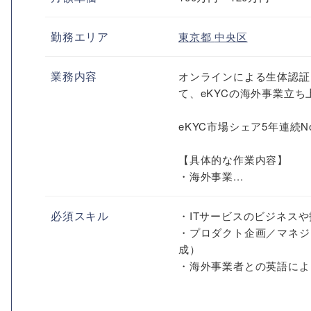
勤務エリア
東京都
中央区
業務内容
オンラインによる生体認証
て、eKYCの海外事業立
eKYC市場シェア5年連続
【具体的な作業内容】
・海外事業...
必須スキル
・ITサービスのビジネス
・プロダクト企画／マネジ
成）
・海外事業者との英語による