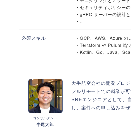
・モニタリングとアラート
・セキュリティポリシーの
・gRPC サーバーの設計
・...
必須スキル
・GCP、AWS、Azur
・Terraform や Pul
・Kotlin、Go、Java、Scal
大手航空会社の開発プロジ
フルリモートでの就業が可
SREエンジニアとして、
し、案件への申し込みをぜ
コンサルタント
牛尾太郎