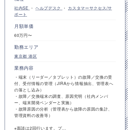
社内SE
・
ヘルプデスク
・
カスタマーサクセス/サ
ポート
月額単価
60万円〜
勤務エリア
東京都
港区
業務内容
・端末（リーダー／タブレット）の故障／交換の受
付、受付情報の管理（JIRAから情報抽出、管理表へ
の落とし込み）
・故障／交換端末の調査、原因究明（社内メンバ
ー、端末開発ベンダーと実施）
・故障原因の分析（管理表から故障の原因の集計、
管理資料の改善等）
※面談は2回行います。プ...