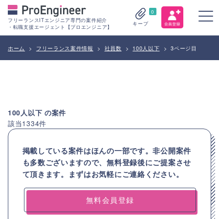
0
フリーランスITエンジニア専門の案件紹介
キープ
・転職支援エージェント【プロエンジニア】
ホーム
>
フリーランス案件情報
>
社員数
>
100人以下
>
3ページ目
100人以下
の案件
該当
1334
件
掲載している案件はほんの一部です。非公開案件
も多数ございますので、
無料登録後にご提案させ
て頂きます。まずはお気軽にご連絡ください。
無料会員登録