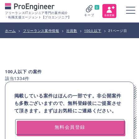
0
フリーランスITエンジニア専門の案件紹介
キープ
・転職支援エージェント【プロエンジニア】
ホーム
>
フリーランス案件情報
>
社員数
>
100人以下
>
21ページ目
100人以下
の案件
該当
1334
件
掲載している案件はほんの一部です。非公開案件
も多数ございますので、
無料登録後にご提案させ
て頂きます。まずはお気軽にご連絡ください。
無料会員登録