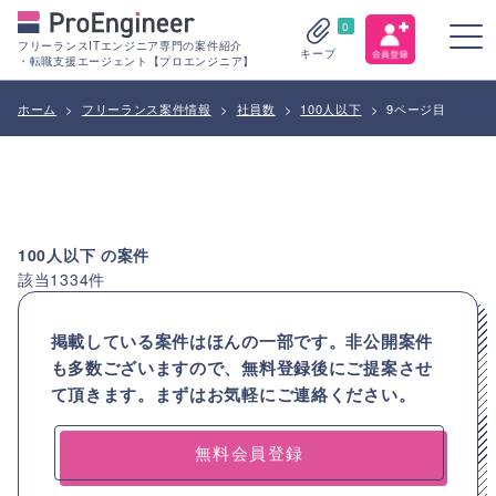
0
フリーランスITエンジニア専門の案件紹介
キープ
・転職支援エージェント【プロエンジニア】
ホーム
>
フリーランス案件情報
>
社員数
>
100人以下
>
9ページ目
100人以下
の案件
該当
1334
件
掲載している案件はほんの一部です。非公開案件
も多数ございますので、
無料登録後にご提案させ
て頂きます。まずはお気軽にご連絡ください。
無料会員登録