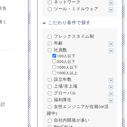
ネットワーク
担当
ツール・ミドルウェア
頂く
こだわり条件で探す
フレックスタイム制
年齢
社員数
100人以下
300人以下
1000人以下
1000人以上
設立年数
上場/非上場
グローバル
福利厚生
検討
女性エンジニアが在籍(or活
躍中)
自社内開発が多い
BtoC向け