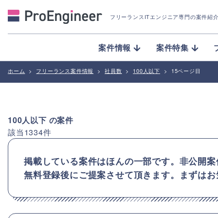
フリーランスITエンジニア専門の案件紹
案件情報
案件特集
ホーム
>
フリーランス案件情報
>
社員数
>
100人以下
>
15ページ目
100人以下
の案件
該当
1334
件
掲載している案件はほんの一部です。非公開案
無料登録後にご提案させて頂きます。まずはお