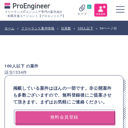
0
フリーランスITエンジニア専門の案件紹介
キープ
・転職支援エージェント【プロエンジニア】
ホーム
>
フリーランス案件情報
>
社員数
>
100人以下
>
34ページ目
100人以下
の案件
該当
1334
件
掲載している案件はほんの一部です。非公開案件
も多数ございますので、
無料登録後にご提案させ
て頂きます。まずはお気軽にご連絡ください。
無料会員登録