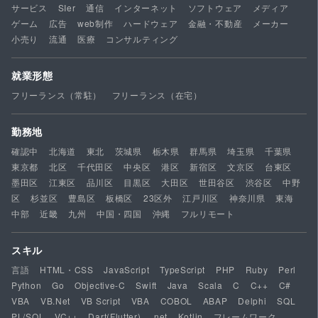
サービス
SIer
通信
インターネット
ソフトウェア
メディア
ゲーム
広告
web制作
ハードウェア
金融・不動産
メーカー
小売り
流通
医療
コンサルティング
就業形態
フリーランス（常駐）
フリーランス（在宅）
勤務地
確認中
北海道
東北
茨城県
栃木県
群馬県
埼玉県
千葉県
東京都
北区
千代田区
中央区
港区
新宿区
文京区
台東区
墨田区
江東区
品川区
目黒区
大田区
世田谷区
渋谷区
中野
区
杉並区
豊島区
板橋区
23区外
江戸川区
神奈川県
東海
中部
近畿
九州
中国・四国
沖縄
フルリモート
スキル
言語
HTML・CSS
JavaScript
TypeScript
PHP
Ruby
Perl
Python
Go
Objective-C
Swift
Java
Scala
C
C++
C#
VBA
VB.Net
VB Script
VBA
COBOL
ABAP
Delphi
SQL
PL/SQL
VC++
Dart(Flutter)
.net
Kotlin
フレームワーク