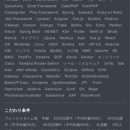
Symphony
Zend Framework
CakePHP
FuelPHP
CodeIgniter
Play Framework
Spring
Seasar2
Ruby on Rails
.Net Framework
Laravel
Angular
Vue.js
Sinatra
Padrino
Catalyst
Dancer
Django
Flask
Bottle
Gin
Echo
Perfect
Kitura
Spring Boot
VB.NET
Ktor
Flutter
Swift UI
Struts
Next.js
ライブラリ
jQuery
Node.js
Ajax
Vue.js
React
OS
Windows
Linux
UNIX
Solaris
AIX
HP-UX
Android
iOS
インフラ
Oracle
MySQL
その他
AWS
Apache
IIS
BIND
PostFix
Vmware
GCP
Azure
Docker
ネットワーク
Cisco
Yamaha Router Switch
ツール・ミドルウェア
Unity
3ds
max
after effects
Cocos2d-x
Eclipse
GitHub
SVN
Hadoop
Cassandra
Mybatis
TomCat
ActiveDirectory
BackUP Exec
Arcserve
Systemwalker
JP1
Tivoli
OpenView
Jenkins
Selenium
JUnit
Git
Maya
Photoshop/illustrator
Salesforce
SAP
SharePoint
こだわり条件
フレックスタイム制
年齢
20代活躍中（平均年齢20代）
30代活躍
中（平均年齢30代）
40代活躍中（平均年齢40代）
社員数
100人