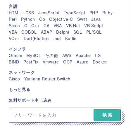
言語
HTML・CSS
JavaScript
TypeScript
PHP
Ruby
Perl
Python
Go
Objective-C
Swift
Java
Scala
C
C++
C#
VBA
VB.Net
VB Script
VBA
COBOL
ABAP
Delphi
SQL
PL/SQL
VC++
Dart(Flutter)
.net
Kotlin
インフラ
Oracle
MySQL
その他
AWS
Apache
IIS
BIND
PostFix
Vmware
GCP
Azure
Docker
ネットワーク
Cisco
Yamaha Router Switch
もっと見る
無料サポート申し込み