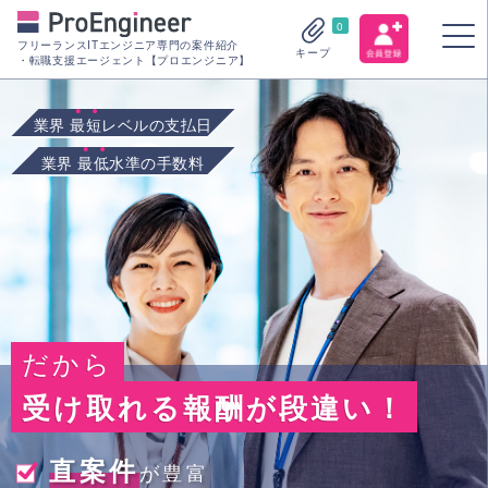
0
フリーランスITエンジニア専門の案件紹介
キープ
・転職支援エージェント【プロエンジニア】
業界
最短
レベルの支払日
業界
最低
水準の手数料
だから
受け取れる報酬が段違い！
直案件
が豊富