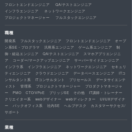
フロントエンドエンジニア
QA/テストエンジニア
インフラエンジニア
ネットワークエンジニア
プロジェクトマネージャー
フルスタックエンジニア
職種
開発系
フルスタックエンジニア
フロントエンドエンジニア
オープ
ン系SE・プログラマ
汎用系エンジニア
ゲーム系エンジニア
制
御・組込エンジニア
QA/テストエンジニア
スマホアプリエンジニ
ア
コーダー/マークアップエンジニア
サーバーサイドエンジニア
インフラ系
インフラエンジニア
ネットワークエンジニア
セキュリ
ティエンジニア
クラウドエンジニア
データベースエンジニア
ITコ
ンサルタント系
ITコンサルタント
プリセールス
データサイエンテ
ィスト
管理系
プロジェクトマネージャー
プロダクトマネージャ
ー
PMO
CTO/VPoE
ブリッジSE
その他
IT講師・トレーナー
クリエイター系
webデザイナー
webディレクター
UI/UXデザイナ
ー
バックオフィス系
社内SE
ヘルプデスク
カスタマーサクセス/
サポート
業種