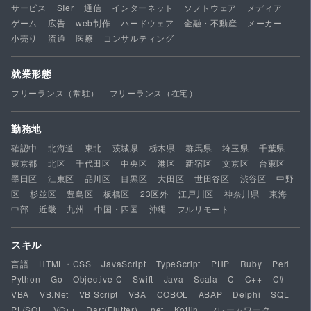
サービス
SIer
通信
インターネット
ソフトウェア
メディア
ゲーム
広告
web制作
ハードウェア
金融・不動産
メーカー
小売り
流通
医療
コンサルティング
就業形態
フリーランス（常駐）
フリーランス（在宅）
勤務地
確認中
北海道
東北
茨城県
栃木県
群馬県
埼玉県
千葉県
東京都
北区
千代田区
中央区
港区
新宿区
文京区
台東区
墨田区
江東区
品川区
目黒区
大田区
世田谷区
渋谷区
中野
区
杉並区
豊島区
板橋区
23区外
江戸川区
神奈川県
東海
中部
近畿
九州
中国・四国
沖縄
フルリモート
スキル
言語
HTML・CSS
JavaScript
TypeScript
PHP
Ruby
Perl
Python
Go
Objective-C
Swift
Java
Scala
C
C++
C#
VBA
VB.Net
VB Script
VBA
COBOL
ABAP
Delphi
SQL
PL/SQL
VC++
Dart(Flutter)
.net
Kotlin
フレームワーク