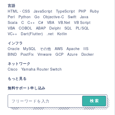
言語
HTML・CSS
JavaScript
TypeScript
PHP
Ruby
Perl
Python
Go
Objective-C
Swift
Java
Scala
C
C++
C#
VBA
VB.Net
VB Script
VBA
COBOL
ABAP
Delphi
SQL
PL/SQL
VC++
Dart(Flutter)
.net
Kotlin
インフラ
Oracle
MySQL
その他
AWS
Apache
IIS
BIND
PostFix
Vmware
GCP
Azure
Docker
ネットワーク
Cisco
Yamaha Router Switch
もっと見る
無料サポート申し込み