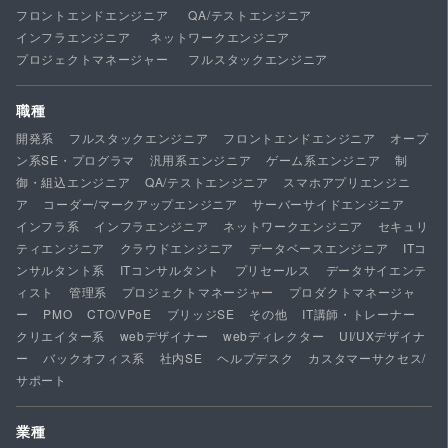
フロントエンドエンジニア
QA/テストエンジニア
インフラエンジニア
ネットワークエンジニア
プロジェクトマネージャー
フルスタックエンジニア
職種
開発系
フルスタックエンジニア
フロントエンドエンジニア
オープ
ン系SE・プログラマ
汎用系エンジニア
ゲーム系エンジニア
制
御・組込エンジニア
QA/テストエンジニア
スマホアプリエンジニ
ア
コーダー/マークアップエンジニア
サーバーサイドエンジニア
インフラ系
インフラエンジニア
ネットワークエンジニア
セキュリ
ティエンジニア
クラウドエンジニア
データベースエンジニア
ITコ
ンサルタント系
ITコンサルタント
プリセールス
データサイエンテ
ィスト
管理系
プロジェクトマネージャー
プロダクトマネージャ
ー
PMO
CTO/VPoE
ブリッジSE
その他
IT講師・トレーナー
クリエイター系
webデザイナー
webディレクター
UI/UXデザイナ
ー
バックオフィス系
社内SE
ヘルプデスク
カスタマーサクセス/
サポート
業種