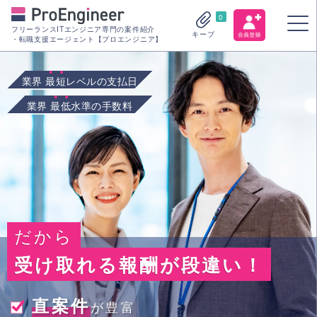
0
フリーランスITエンジニア専門の案件紹介
キープ
・転職支援エージェント【プロエンジニア】
業界
最短
レベルの支払日
業界
最低
水準の手数料
だから
受け取れる報酬が段違い！
直案件
が豊富