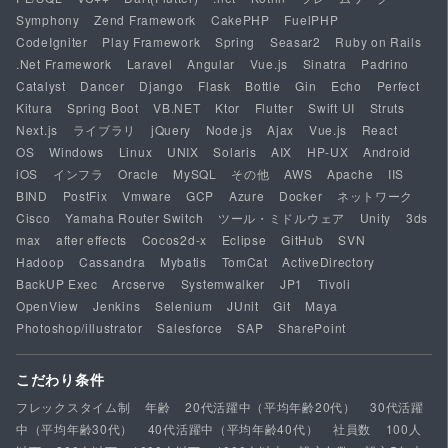
Symphony
Zend Framework
CakePHP
FuelPHP
CodeIgniter
Play Framework
Spring
Seasar2
Ruby on Rails
.Net Framework
Laravel
Angular
Vue.js
Sinatra
Padrino
Catalyst
Dancer
Django
Flask
Bottle
Gin
Echo
Perfect
Kitura
Spring Boot
VB.NET
Ktor
Flutter
Swift UI
Struts
Next.js
ライブラリ
jQuery
Node.js
Ajax
Vue.js
React
OS
Windows
Linux
UNIX
Solaris
AIX
HP-UX
Android
iOS
インフラ
Oracle
MySQL
その他
AWS
Apache
IIS
BIND
PostFix
Vmware
GCP
Azure
Docker
ネットワーク
Cisco
Yamaha Router Switch
ツール・ミドルウェア
Unity
3ds
max
after effects
Cocos2d-x
Eclipse
GitHub
SVN
Hadoop
Cassandra
Mybatis
TomCat
ActiveDirectory
BackUP Exec
Arcserve
Systemwalker
JP1
Tivoli
OpenView
Jenkins
Selenium
JUnit
Git
Maya
Photoshop/illustrator
Salesforce
SAP
SharePoint
こだわり条件
フレックスタイム制
年齢
20代活躍中（平均年齢20代）
30代活躍
中（平均年齢30代）
40代活躍中（平均年齢40代）
社員数
100人