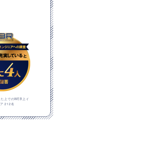
した上でのWEB上イ
 212名