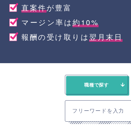
直案件
が豊富
マージン率は
約10%
報酬の受け取りは
翌月末日
職種で探す