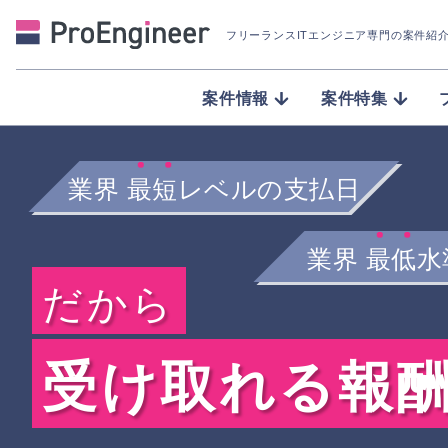
フリーランスITエンジニア専門の案件紹
案件情報
案件特集
業界
最短
レベルの支払日
業界
最低
水
だから
受け取れる報