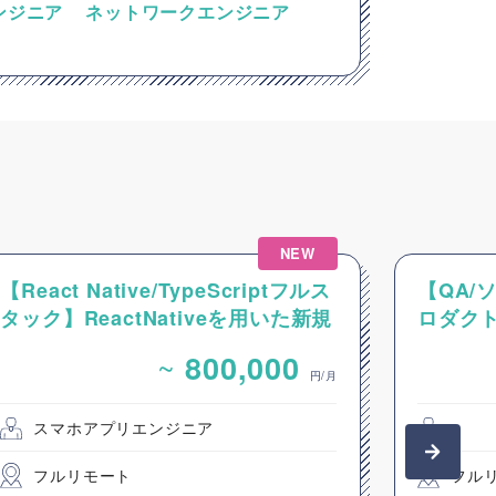
ンジニア
ネットワークエンジニア
NEW
【React Native/TypeScriptフルス
【QA/
タック】ReactNativeを用いた新規
ロダク
モバイルアプリ開発案件
~
800,000
円/月
スマホアプリエンジニア
フルリモート
フル