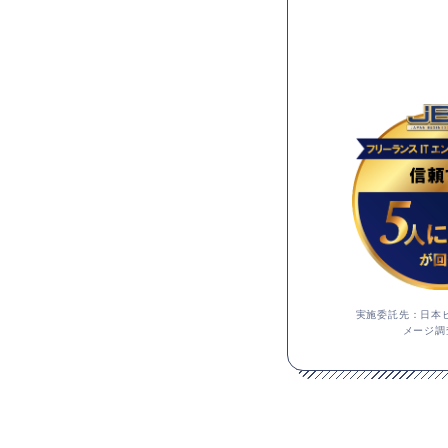
実施委託先：日本ビ
メージ調