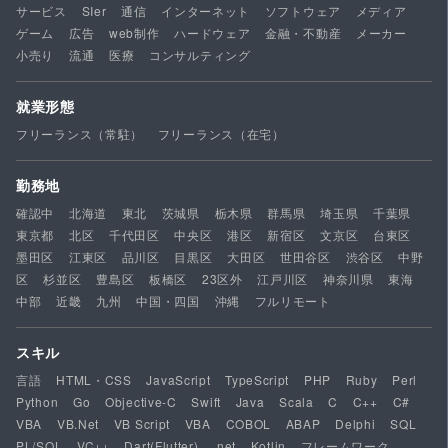
サービス
SIer
通信
インターネット
ソフトウェア
メディア
ゲーム
広告
web制作
ハードウェア
金融・不動産
メーカー
小売り
流通
医療
コンサルティング
就業形態
フリーランス（常駐）
フリーランス（在宅）
勤務地
確認中
北海道
東北
茨城県
栃木県
群馬県
埼玉県
千葉県
東京都
北区
千代田区
中央区
港区
新宿区
文京区
台東区
墨田区
江東区
品川区
目黒区
大田区
世田谷区
渋谷区
中野
区
杉並区
豊島区
板橋区
23区外
江戸川区
神奈川県
東海
中部
近畿
九州
中国・四国
沖縄
フルリモート
スキル
言語
HTML・CSS
JavaScript
TypeScript
PHP
Ruby
Perl
Python
Go
Objective-C
Swift
Java
Scala
C
C++
C#
VBA
VB.Net
VB Script
VBA
COBOL
ABAP
Delphi
SQL
PL/SQL
VC++
Dart(Flutter)
.net
Kotlin
フレームワーク