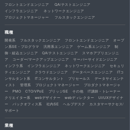
フロントエンドエンジニア
QA/テストエンジニア
インフラエンジニア
ネットワークエンジニア
プロジェクトマネージャー
フルスタックエンジニア
職種
開発系
フルスタックエンジニア
フロントエンドエンジニア
オープ
ン系SE・プログラマ
汎用系エンジニア
ゲーム系エンジニア
制
御・組込エンジニア
QA/テストエンジニア
スマホアプリエンジニ
ア
コーダー/マークアップエンジニア
サーバーサイドエンジニア
インフラ系
インフラエンジニア
ネットワークエンジニア
セキュリ
ティエンジニア
クラウドエンジニア
データベースエンジニア
ITコ
ンサルタント系
ITコンサルタント
プリセールス
データサイエンテ
ィスト
管理系
プロジェクトマネージャー
プロダクトマネージャ
ー
PMO
CTO/VPoE
ブリッジSE
その他
IT講師・トレーナー
クリエイター系
webデザイナー
webディレクター
UI/UXデザイナ
ー
バックオフィス系
社内SE
ヘルプデスク
カスタマーサクセス/
サポート
業種