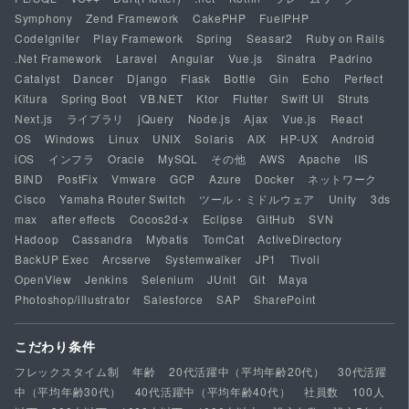
Symphony
Zend Framework
CakePHP
FuelPHP
CodeIgniter
Play Framework
Spring
Seasar2
Ruby on Rails
.Net Framework
Laravel
Angular
Vue.js
Sinatra
Padrino
Catalyst
Dancer
Django
Flask
Bottle
Gin
Echo
Perfect
Kitura
Spring Boot
VB.NET
Ktor
Flutter
Swift UI
Struts
Next.js
ライブラリ
jQuery
Node.js
Ajax
Vue.js
React
OS
Windows
Linux
UNIX
Solaris
AIX
HP-UX
Android
iOS
インフラ
Oracle
MySQL
その他
AWS
Apache
IIS
BIND
PostFix
Vmware
GCP
Azure
Docker
ネットワーク
Cisco
Yamaha Router Switch
ツール・ミドルウェア
Unity
3ds
max
after effects
Cocos2d-x
Eclipse
GitHub
SVN
Hadoop
Cassandra
Mybatis
TomCat
ActiveDirectory
BackUP Exec
Arcserve
Systemwalker
JP1
Tivoli
OpenView
Jenkins
Selenium
JUnit
Git
Maya
Photoshop/illustrator
Salesforce
SAP
SharePoint
こだわり条件
フレックスタイム制
年齢
20代活躍中（平均年齢20代）
30代活躍
中（平均年齢30代）
40代活躍中（平均年齢40代）
社員数
100人