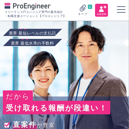
0
フリーランスITエンジニア専門の案件紹介
キープ
・転職支援エージェント【プロエンジニア】
業界
最短
レベルの支払日
業界
最低
水準の手数料
だから
受け取れる報酬が段違い！
直案件
が豊富