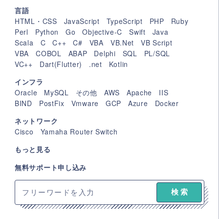
言語
HTML・CSS
JavaScript
TypeScript
PHP
Ruby
Perl
Python
Go
Objective-C
Swift
Java
Scala
C
C++
C#
VBA
VB.Net
VB Script
VBA
COBOL
ABAP
Delphi
SQL
PL/SQL
VC++
Dart(Flutter)
.net
Kotlin
インフラ
Oracle
MySQL
その他
AWS
Apache
IIS
BIND
PostFix
Vmware
GCP
Azure
Docker
ネットワーク
Cisco
Yamaha Router Switch
もっと見る
無料サポート申し込み