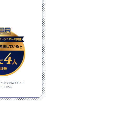
した上でのWEB上イ
 212名