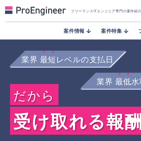
フリーランスITエンジニア専門の案件紹
案件情報
案件特集
業界
最短
レベルの支払日
業界
最低
水
だから
受け取れる報