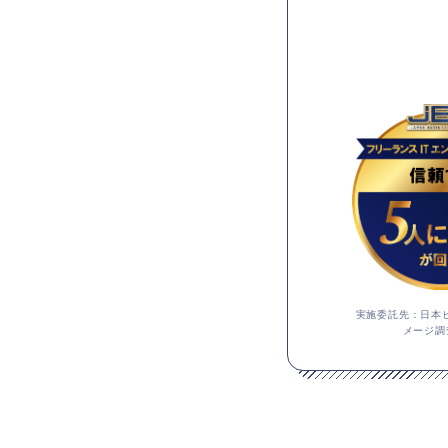
実施委託先：日本ビ
メージ調