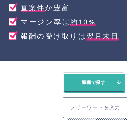
直案件
が豊富
マージン率は
約10%
報酬の受け取りは
翌月末日
職種で探す