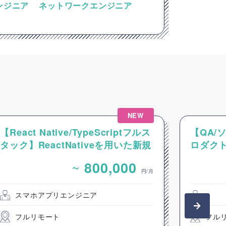
ンジニア
ネットワークエンジニア
NEW
【React Native/TypeScriptフルス
【QA/
タック】ReactNativeを用いた新規
ロダク
モバイルアプリ開発案件
~
800,000
円/月
スマホアプリエンジニア
フルリモート
フル