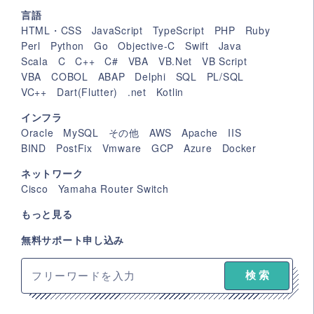
言語
HTML・CSS
JavaScript
TypeScript
PHP
Ruby
Perl
Python
Go
Objective-C
Swift
Java
Scala
C
C++
C#
VBA
VB.Net
VB Script
VBA
COBOL
ABAP
Delphi
SQL
PL/SQL
VC++
Dart(Flutter)
.net
Kotlin
インフラ
Oracle
MySQL
その他
AWS
Apache
IIS
BIND
PostFix
Vmware
GCP
Azure
Docker
ネットワーク
Cisco
Yamaha Router Switch
もっと見る
無料サポート申し込み