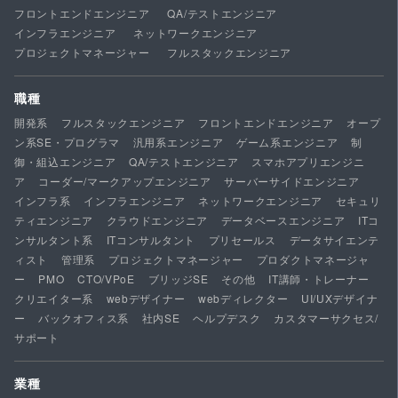
フロントエンドエンジニア
QA/テストエンジニア
インフラエンジニア
ネットワークエンジニア
プロジェクトマネージャー
フルスタックエンジニア
職種
開発系
フルスタックエンジニア
フロントエンドエンジニア
オープ
ン系SE・プログラマ
汎用系エンジニア
ゲーム系エンジニア
制
御・組込エンジニア
QA/テストエンジニア
スマホアプリエンジニ
ア
コーダー/マークアップエンジニア
サーバーサイドエンジニア
インフラ系
インフラエンジニア
ネットワークエンジニア
セキュリ
ティエンジニア
クラウドエンジニア
データベースエンジニア
ITコ
ンサルタント系
ITコンサルタント
プリセールス
データサイエンテ
ィスト
管理系
プロジェクトマネージャー
プロダクトマネージャ
ー
PMO
CTO/VPoE
ブリッジSE
その他
IT講師・トレーナー
クリエイター系
webデザイナー
webディレクター
UI/UXデザイナ
ー
バックオフィス系
社内SE
ヘルプデスク
カスタマーサクセス/
サポート
業種