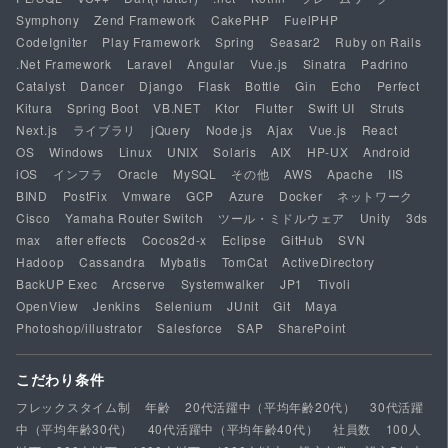
Symphony
Zend Framework
CakePHP
FuelPHP
CodeIgniter
Play Framework
Spring
Seasar2
Ruby on Rails
.Net Framework
Laravel
Angular
Vue.js
Sinatra
Padrino
Catalyst
Dancer
Django
Flask
Bottle
Gin
Echo
Perfect
Kitura
Spring Boot
VB.NET
Ktor
Flutter
Swift UI
Struts
Next.js
ライブラリ
jQuery
Node.js
Ajax
Vue.js
React
OS
Windows
Linux
UNIX
Solaris
AIX
HP-UX
Android
iOS
インフラ
Oracle
MySQL
その他
AWS
Apache
IIS
BIND
PostFix
Vmware
GCP
Azure
Docker
ネットワーク
Cisco
Yamaha Router Switch
ツール・ミドルウェア
Unity
3ds
max
after effects
Cocos2d-x
Eclipse
GitHub
SVN
Hadoop
Cassandra
Mybatis
TomCat
ActiveDirectory
BackUP Exec
Arcserve
Systemwalker
JP1
Tivoli
OpenView
Jenkins
Selenium
JUnit
Git
Maya
Photoshop/illustrator
Salesforce
SAP
SharePoint
こだわり条件
フレックスタイム制
年齢
20代活躍中（平均年齢20代）
30代活躍
中（平均年齢30代）
40代活躍中（平均年齢40代）
社員数
100人