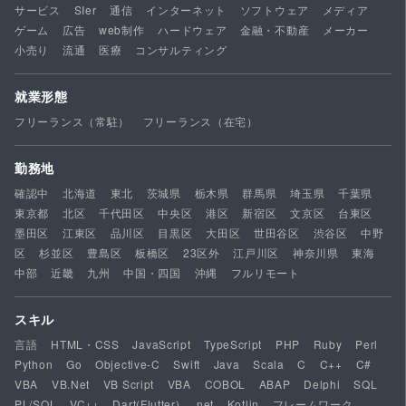
サービス
SIer
通信
インターネット
ソフトウェア
メディア
ゲーム
広告
web制作
ハードウェア
金融・不動産
メーカー
小売り
流通
医療
コンサルティング
就業形態
フリーランス（常駐）
フリーランス（在宅）
勤務地
確認中
北海道
東北
茨城県
栃木県
群馬県
埼玉県
千葉県
東京都
北区
千代田区
中央区
港区
新宿区
文京区
台東区
墨田区
江東区
品川区
目黒区
大田区
世田谷区
渋谷区
中野
区
杉並区
豊島区
板橋区
23区外
江戸川区
神奈川県
東海
中部
近畿
九州
中国・四国
沖縄
フルリモート
スキル
言語
HTML・CSS
JavaScript
TypeScript
PHP
Ruby
Perl
Python
Go
Objective-C
Swift
Java
Scala
C
C++
C#
VBA
VB.Net
VB Script
VBA
COBOL
ABAP
Delphi
SQL
PL/SQL
VC++
Dart(Flutter)
.net
Kotlin
フレームワーク