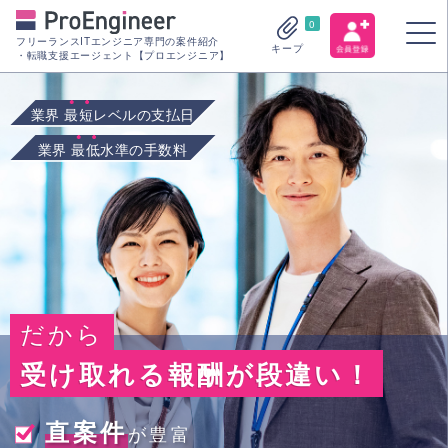
0
フリーランスITエンジニア専門の案件紹介
キープ
・転職支援エージェント【プロエンジニア】
業界
最短
レベルの支払日
業界
最低
水準の手数料
だから
受け取れる報酬が段違い！
直案件
が豊富