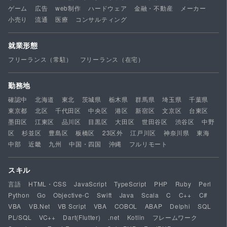
ゲーム
広告
web制作
ハードウェア
金融・不動産
メーカー
小売り
流通
医療
コンサルティング
就業形態
フリーランス（常駐）
フリーランス（在宅）
勤務地
確認中
北海道
東北
茨城県
栃木県
群馬県
埼玉県
千葉県
東京都
北区
千代田区
中央区
港区
新宿区
文京区
台東区
墨田区
江東区
品川区
目黒区
大田区
世田谷区
渋谷区
中野
区
杉並区
豊島区
板橋区
23区外
江戸川区
神奈川県
東海
中部
近畿
九州
中国・四国
沖縄
フルリモート
スキル
言語
HTML・CSS
JavaScript
TypeScript
PHP
Ruby
Perl
Python
Go
Objective-C
Swift
Java
Scala
C
C++
C#
VBA
VB.Net
VB Script
VBA
COBOL
ABAP
Delphi
SQL
PL/SQL
VC++
Dart(Flutter)
.net
Kotlin
フレームワーク