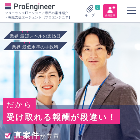
0
フリーランスITエンジニア専門の案件紹介
キープ
・転職支援エージェント【プロエンジニア】
業界
最短
レベルの支払日
業界
最低
水準の手数料
だから
受け取れる報酬が段違い！
直案件
が豊富