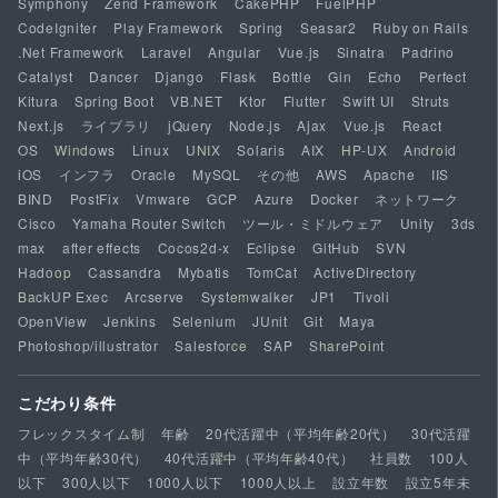
Symphony
Zend Framework
CakePHP
FuelPHP
CodeIgniter
Play Framework
Spring
Seasar2
Ruby on Rails
.Net Framework
Laravel
Angular
Vue.js
Sinatra
Padrino
Catalyst
Dancer
Django
Flask
Bottle
Gin
Echo
Perfect
Kitura
Spring Boot
VB.NET
Ktor
Flutter
Swift UI
Struts
Next.js
ライブラリ
jQuery
Node.js
Ajax
Vue.js
React
OS
Windows
Linux
UNIX
Solaris
AIX
HP-UX
Android
iOS
インフラ
Oracle
MySQL
その他
AWS
Apache
IIS
BIND
PostFix
Vmware
GCP
Azure
Docker
ネットワーク
Cisco
Yamaha Router Switch
ツール・ミドルウェア
Unity
3ds
max
after effects
Cocos2d-x
Eclipse
GitHub
SVN
Hadoop
Cassandra
Mybatis
TomCat
ActiveDirectory
BackUP Exec
Arcserve
Systemwalker
JP1
Tivoli
OpenView
Jenkins
Selenium
JUnit
Git
Maya
Photoshop/illustrator
Salesforce
SAP
SharePoint
こだわり条件
フレックスタイム制
年齢
20代活躍中（平均年齢20代）
30代活躍
中（平均年齢30代）
40代活躍中（平均年齢40代）
社員数
100人
以下
300人以下
1000人以下
1000人以上
設立年数
設立5年未