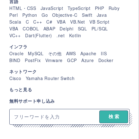
言語
HTML・CSS
JavaScript
TypeScript
PHP
Ruby
Perl
Python
Go
Objective-C
Swift
Java
Scala
C
C++
C#
VBA
VB.Net
VB Script
VBA
COBOL
ABAP
Delphi
SQL
PL/SQL
VC++
Dart(Flutter)
.net
Kotlin
インフラ
Oracle
MySQL
その他
AWS
Apache
IIS
BIND
PostFix
Vmware
GCP
Azure
Docker
ネットワーク
Cisco
Yamaha Router Switch
もっと見る
無料サポート申し込み