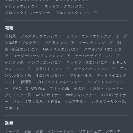
インフラエンジニア
ネットワークエンジニア
プロジェクトマネージャー
フルスタックエンジニア
職種
開発系
フルスタックエンジニア
フロントエンドエンジニア
オープ
ン系SE・プログラマ
汎用系エンジニア
ゲーム系エンジニア
制
御・組込エンジニア
QA/テストエンジニア
スマホアプリエンジニ
ア
コーダー/マークアップエンジニア
サーバーサイドエンジニア
インフラ系
インフラエンジニア
ネットワークエンジニア
セキュリ
ティエンジニア
クラウドエンジニア
データベースエンジニア
ITコ
ンサルタント系
ITコンサルタント
プリセールス
データサイエンテ
ィスト
管理系
プロジェクトマネージャー
プロダクトマネージャ
ー
PMO
CTO/VPoE
ブリッジSE
その他
IT講師・トレーナー
クリエイター系
webデザイナー
webディレクター
UI/UXデザイナ
ー
バックオフィス系
社内SE
ヘルプデスク
カスタマーサクセス/
サポート
業種
サービス
SIer
通信
インターネット
ソフトウェア
メディア