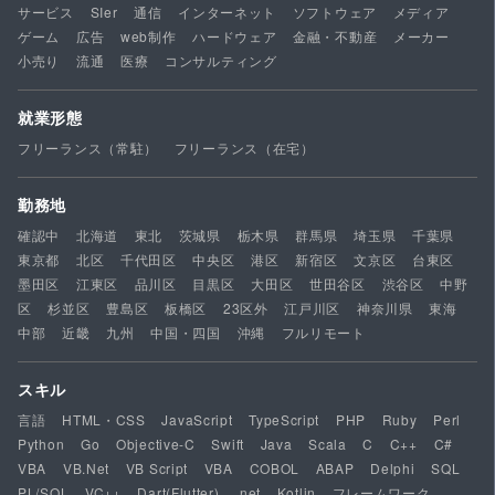
サービス
SIer
通信
インターネット
ソフトウェア
メディア
ゲーム
広告
web制作
ハードウェア
金融・不動産
メーカー
小売り
流通
医療
コンサルティング
就業形態
フリーランス（常駐）
フリーランス（在宅）
勤務地
確認中
北海道
東北
茨城県
栃木県
群馬県
埼玉県
千葉県
東京都
北区
千代田区
中央区
港区
新宿区
文京区
台東区
墨田区
江東区
品川区
目黒区
大田区
世田谷区
渋谷区
中野
区
杉並区
豊島区
板橋区
23区外
江戸川区
神奈川県
東海
中部
近畿
九州
中国・四国
沖縄
フルリモート
スキル
言語
HTML・CSS
JavaScript
TypeScript
PHP
Ruby
Perl
Python
Go
Objective-C
Swift
Java
Scala
C
C++
C#
VBA
VB.Net
VB Script
VBA
COBOL
ABAP
Delphi
SQL
PL/SQL
VC++
Dart(Flutter)
.net
Kotlin
フレームワーク