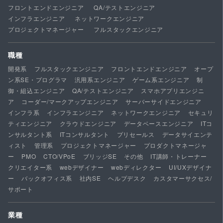
フロントエンドエンジニア
QA/テストエンジニア
インフラエンジニア
ネットワークエンジニア
プロジェクトマネージャー
フルスタックエンジニア
職種
開発系
フルスタックエンジニア
フロントエンドエンジニア
オープ
ン系SE・プログラマ
汎用系エンジニア
ゲーム系エンジニア
制
御・組込エンジニア
QA/テストエンジニア
スマホアプリエンジニ
ア
コーダー/マークアップエンジニア
サーバーサイドエンジニア
インフラ系
インフラエンジニア
ネットワークエンジニア
セキュリ
ティエンジニア
クラウドエンジニア
データベースエンジニア
ITコ
ンサルタント系
ITコンサルタント
プリセールス
データサイエンテ
ィスト
管理系
プロジェクトマネージャー
プロダクトマネージャ
ー
PMO
CTO/VPoE
ブリッジSE
その他
IT講師・トレーナー
クリエイター系
webデザイナー
webディレクター
UI/UXデザイナ
ー
バックオフィス系
社内SE
ヘルプデスク
カスタマーサクセス/
サポート
業種