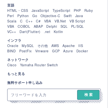
言語
HTML・CSS
JavaScript
TypeScript
PHP
Ruby
Perl
Python
Go
Objective-C
Swift
Java
Scala
C
C++
C#
VBA
VB.Net
VB Script
VBA
COBOL
ABAP
Delphi
SQL
PL/SQL
VC++
Dart(Flutter)
.net
Kotlin
インフラ
Oracle
MySQL
その他
AWS
Apache
IIS
BIND
PostFix
Vmware
GCP
Azure
Docker
ネットワーク
Cisco
Yamaha Router Switch
もっと見る
無料サポート申し込み