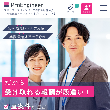
0
フリーランスITエンジニア専門の案件紹介
キープ
・転職支援エージェント【プロエンジニア】
業界
最短
レベルの支払日
業界
最低
水準の手数料
だから
受け取れる報酬が段違い！
直案件
が豊富