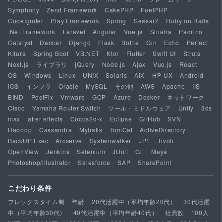
Symphony
Zend Framework
CakePHP
FuelPHP
CodeIgniter
Play Framework
Spring
Seasar2
Ruby on Rails
.Net Framework
Laravel
Angular
Vue.js
Sinatra
Padrino
Catalyst
Dancer
Django
Flask
Bottle
Gin
Echo
Perfect
Kitura
Spring Boot
VB.NET
Ktor
Flutter
Swift UI
Struts
Next.js
ライブラリ
jQuery
Node.js
Ajax
Vue.js
React
OS
Windows
Linux
UNIX
Solaris
AIX
HP-UX
Android
iOS
インフラ
Oracle
MySQL
その他
AWS
Apache
IIS
BIND
PostFix
Vmware
GCP
Azure
Docker
ネットワーク
Cisco
Yamaha Router Switch
ツール・ミドルウェア
Unity
3ds
max
after effects
Cocos2d-x
Eclipse
GitHub
SVN
Hadoop
Cassandra
Mybatis
TomCat
ActiveDirectory
BackUP Exec
Arcserve
Systemwalker
JP1
Tivoli
OpenView
Jenkins
Selenium
JUnit
Git
Maya
Photoshop/illustrator
Salesforce
SAP
SharePoint
こだわり条件
フレックスタイム制
年齢
20代活躍中（平均年齢20代）
30代活躍
中（平均年齢30代）
40代活躍中（平均年齢40代）
社員数
100人