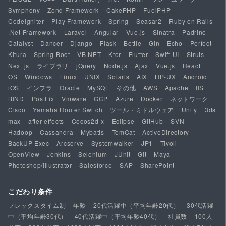
Symphony
Zend Framework
CakePHP
FuelPHP
CodeIgniter
Play Framework
Spring
Seasar2
Ruby on Rails
.Net Framework
Laravel
Angular
Vue.js
Sinatra
Padrino
Catalyst
Dancer
Django
Flask
Bottle
Gin
Echo
Perfect
Kitura
Spring Boot
VB.NET
Ktor
Flutter
Swift UI
Struts
Next.js
ライブラリ
jQuery
Node.js
Ajax
Vue.js
React
OS
Windows
Linux
UNIX
Solaris
AIX
HP-UX
Android
iOS
インフラ
Oracle
MySQL
その他
AWS
Apache
IIS
BIND
PostFix
Vmware
GCP
Azure
Docker
ネットワーク
Cisco
Yamaha Router Switch
ツール・ミドルウェア
Unity
3ds
max
after effects
Cocos2d-x
Eclipse
GitHub
SVN
Hadoop
Cassandra
Mybatis
TomCat
ActiveDirectory
BackUP Exec
Arcserve
Systemwalker
JP1
Tivoli
OpenView
Jenkins
Selenium
JUnit
Git
Maya
Photoshop/illustrator
Salesforce
SAP
SharePoint
こだわり条件
フレックスタイム制
年齢
20代活躍中（平均年齢20代）
30代活躍
中（平均年齢30代）
40代活躍中（平均年齢40代）
社員数
100人