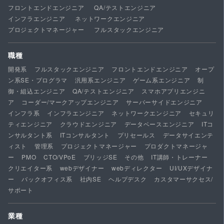
フロントエンドエンジニア
QA/テストエンジニア
インフラエンジニア
ネットワークエンジニア
プロジェクトマネージャー
フルスタックエンジニア
職種
開発系
フルスタックエンジニア
フロントエンドエンジニア
オープ
ン系SE・プログラマ
汎用系エンジニア
ゲーム系エンジニア
制
御・組込エンジニア
QA/テストエンジニア
スマホアプリエンジニ
ア
コーダー/マークアップエンジニア
サーバーサイドエンジニア
インフラ系
インフラエンジニア
ネットワークエンジニア
セキュリ
ティエンジニア
クラウドエンジニア
データベースエンジニア
ITコ
ンサルタント系
ITコンサルタント
プリセールス
データサイエンテ
ィスト
管理系
プロジェクトマネージャー
プロダクトマネージャ
ー
PMO
CTO/VPoE
ブリッジSE
その他
IT講師・トレーナー
クリエイター系
webデザイナー
webディレクター
UI/UXデザイナ
ー
バックオフィス系
社内SE
ヘルプデスク
カスタマーサクセス/
サポート
業種