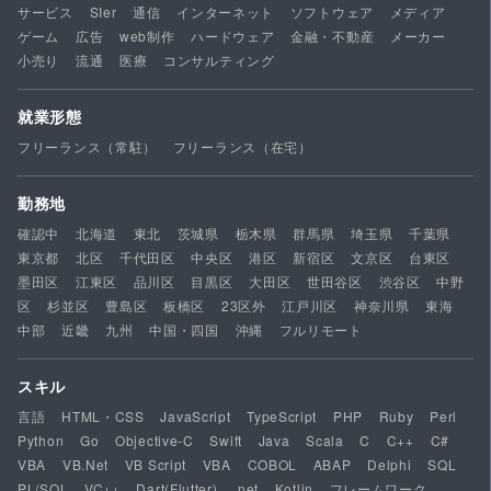
サービス
SIer
通信
インターネット
ソフトウェア
メディア
ゲーム
広告
web制作
ハードウェア
金融・不動産
メーカー
小売り
流通
医療
コンサルティング
就業形態
フリーランス（常駐）
フリーランス（在宅）
勤務地
確認中
北海道
東北
茨城県
栃木県
群馬県
埼玉県
千葉県
東京都
北区
千代田区
中央区
港区
新宿区
文京区
台東区
墨田区
江東区
品川区
目黒区
大田区
世田谷区
渋谷区
中野
区
杉並区
豊島区
板橋区
23区外
江戸川区
神奈川県
東海
中部
近畿
九州
中国・四国
沖縄
フルリモート
スキル
言語
HTML・CSS
JavaScript
TypeScript
PHP
Ruby
Perl
Python
Go
Objective-C
Swift
Java
Scala
C
C++
C#
VBA
VB.Net
VB Script
VBA
COBOL
ABAP
Delphi
SQL
PL/SQL
VC++
Dart(Flutter)
.net
Kotlin
フレームワーク