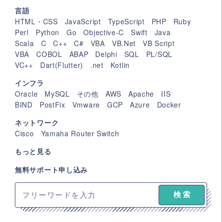
言語
HTML・CSS
JavaScript
TypeScript
PHP
Ruby
Perl
Python
Go
Objective-C
Swift
Java
Scala
C
C++
C#
VBA
VB.Net
VB Script
VBA
COBOL
ABAP
Delphi
SQL
PL/SQL
VC++
Dart(Flutter)
.net
Kotlin
インフラ
Oracle
MySQL
その他
AWS
Apache
IIS
BIND
PostFix
Vmware
GCP
Azure
Docker
ネットワーク
Cisco
Yamaha Router Switch
もっと見る
無料サポート申し込み