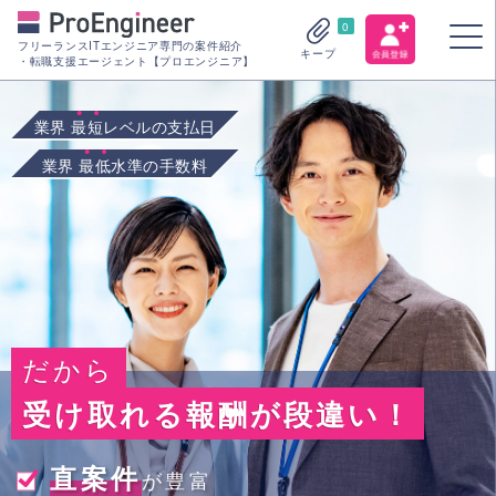
0
フリーランスITエンジニア専門の案件紹介
キープ
・転職支援エージェント【プロエンジニア】
業界
最短
レベルの支払日
業界
最低
水準の手数料
だから
受け取れる報酬が段違い！
直案件
が豊富