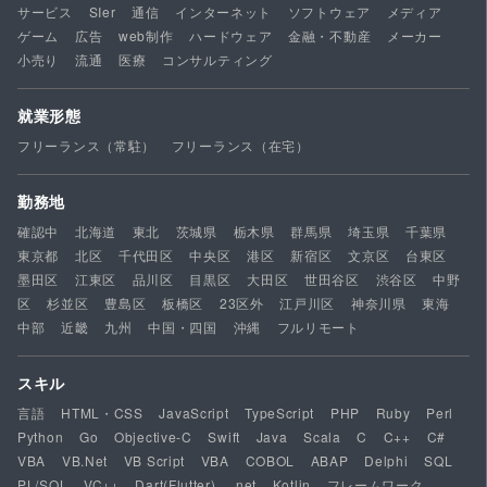
サービス
SIer
通信
インターネット
ソフトウェア
メディア
ゲーム
広告
web制作
ハードウェア
金融・不動産
メーカー
小売り
流通
医療
コンサルティング
就業形態
フリーランス（常駐）
フリーランス（在宅）
勤務地
確認中
北海道
東北
茨城県
栃木県
群馬県
埼玉県
千葉県
東京都
北区
千代田区
中央区
港区
新宿区
文京区
台東区
墨田区
江東区
品川区
目黒区
大田区
世田谷区
渋谷区
中野
区
杉並区
豊島区
板橋区
23区外
江戸川区
神奈川県
東海
中部
近畿
九州
中国・四国
沖縄
フルリモート
スキル
言語
HTML・CSS
JavaScript
TypeScript
PHP
Ruby
Perl
Python
Go
Objective-C
Swift
Java
Scala
C
C++
C#
VBA
VB.Net
VB Script
VBA
COBOL
ABAP
Delphi
SQL
PL/SQL
VC++
Dart(Flutter)
.net
Kotlin
フレームワーク