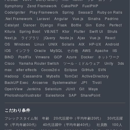
Symphony
Zend Framework
CakePHP
FuelPHP
CodeIgniter
Play Framework
Spring
Seasar2
Ruby on Rails
.Net Framework
Laravel
Angular
Vue.js
Sinatra
Padrino
Catalyst
Dancer
Django
Flask
Bottle
Gin
Echo
Perfect
Kitura
Spring Boot
VB.NET
Ktor
Flutter
Swift UI
Struts
Next.js
ライブラリ
jQuery
Node.js
Ajax
Vue.js
React
OS
Windows
Linux
UNIX
Solaris
AIX
HP-UX
Android
iOS
インフラ
Oracle
MySQL
その他
AWS
Apache
IIS
BIND
PostFix
Vmware
GCP
Azure
Docker
ネットワーク
Cisco
Yamaha Router Switch
ツール・ミドルウェア
Unity
3ds
max
after effects
Cocos2d-x
Eclipse
GitHub
SVN
Hadoop
Cassandra
Mybatis
TomCat
ActiveDirectory
BackUP Exec
Arcserve
Systemwalker
JP1
Tivoli
OpenView
Jenkins
Selenium
JUnit
Git
Maya
Photoshop/illustrator
Salesforce
SAP
SharePoint
こだわり条件
フレックスタイム制
年齢
20代活躍中（平均年齢20代）
30代活躍
中（平均年齢30代）
40代活躍中（平均年齢40代）
社員数
100人