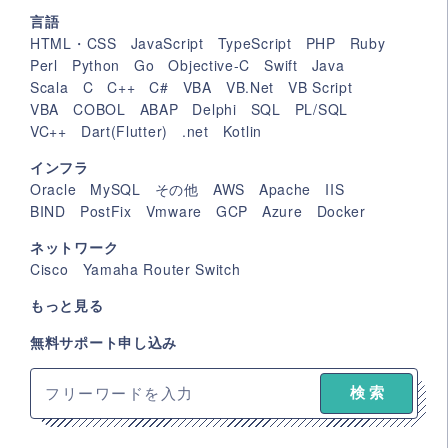
言語
HTML・CSS
JavaScript
TypeScript
PHP
Ruby
Perl
Python
Go
Objective-C
Swift
Java
Scala
C
C++
C#
VBA
VB.Net
VB Script
VBA
COBOL
ABAP
Delphi
SQL
PL/SQL
VC++
Dart(Flutter)
.net
Kotlin
インフラ
Oracle
MySQL
その他
AWS
Apache
IIS
BIND
PostFix
Vmware
GCP
Azure
Docker
ネットワーク
Cisco
Yamaha Router Switch
もっと見る
無料サポート申し込み