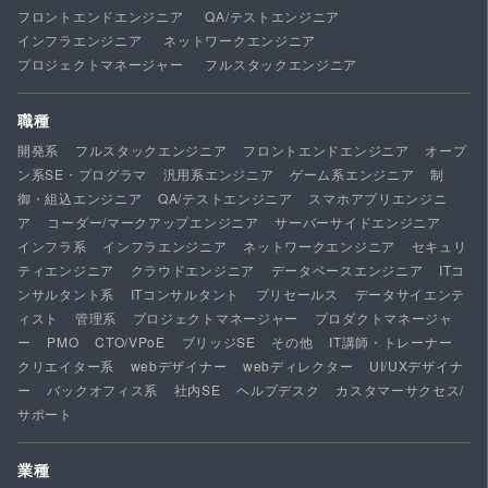
フロントエンドエンジニア
QA/テストエンジニア
インフラエンジニア
ネットワークエンジニア
プロジェクトマネージャー
フルスタックエンジニア
職種
開発系
フルスタックエンジニア
フロントエンドエンジニア
オープ
ン系SE・プログラマ
汎用系エンジニア
ゲーム系エンジニア
制
御・組込エンジニア
QA/テストエンジニア
スマホアプリエンジニ
ア
コーダー/マークアップエンジニア
サーバーサイドエンジニア
インフラ系
インフラエンジニア
ネットワークエンジニア
セキュリ
ティエンジニア
クラウドエンジニア
データベースエンジニア
ITコ
ンサルタント系
ITコンサルタント
プリセールス
データサイエンテ
ィスト
管理系
プロジェクトマネージャー
プロダクトマネージャ
ー
PMO
CTO/VPoE
ブリッジSE
その他
IT講師・トレーナー
クリエイター系
webデザイナー
webディレクター
UI/UXデザイナ
ー
バックオフィス系
社内SE
ヘルプデスク
カスタマーサクセス/
サポート
業種