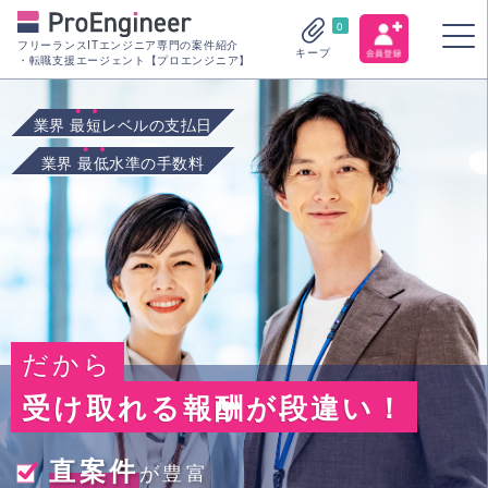
0
フリーランスITエンジニア専門の案件紹介
キープ
・転職支援エージェント【プロエンジニア】
業界
最短
レベルの支払日
業界
最低
水準の手数料
だから
受け取れる報酬が段違い！
直案件
が豊富