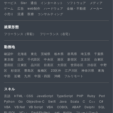
サービス
SIer
通信
インターネット
ソフトウェア
メディア
ゲーム
広告
web制作
ハードウェア
金融・不動産
メーカー
小売り
流通
医療
コンサルティング
就業形態
フリーランス（常駐）
フリーランス（在宅）
勤務地
確認中
北海道
東北
茨城県
栃木県
群馬県
埼玉県
千葉県
東京都
北区
千代田区
中央区
港区
新宿区
文京区
台東区
墨田区
江東区
品川区
目黒区
大田区
世田谷区
渋谷区
中野
区
杉並区
豊島区
板橋区
23区外
江戸川区
神奈川県
東海
中部
近畿
九州
中国・四国
沖縄
フルリモート
スキル
言語
HTML・CSS
JavaScript
TypeScript
PHP
Ruby
Perl
Python
Go
Objective-C
Swift
Java
Scala
C
C++
C#
VBA
VB.Net
VB Script
VBA
COBOL
ABAP
Delphi
SQL
PL/SQL
VC++
Dart(Flutter)
.net
Kotlin
フレームワーク