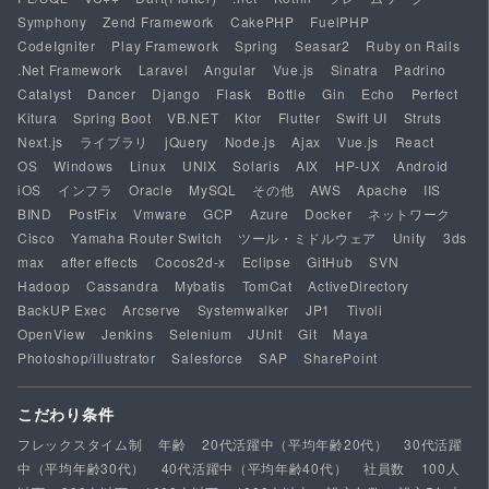
Symphony
Zend Framework
CakePHP
FuelPHP
CodeIgniter
Play Framework
Spring
Seasar2
Ruby on Rails
.Net Framework
Laravel
Angular
Vue.js
Sinatra
Padrino
Catalyst
Dancer
Django
Flask
Bottle
Gin
Echo
Perfect
Kitura
Spring Boot
VB.NET
Ktor
Flutter
Swift UI
Struts
Next.js
ライブラリ
jQuery
Node.js
Ajax
Vue.js
React
OS
Windows
Linux
UNIX
Solaris
AIX
HP-UX
Android
iOS
インフラ
Oracle
MySQL
その他
AWS
Apache
IIS
BIND
PostFix
Vmware
GCP
Azure
Docker
ネットワーク
Cisco
Yamaha Router Switch
ツール・ミドルウェア
Unity
3ds
max
after effects
Cocos2d-x
Eclipse
GitHub
SVN
Hadoop
Cassandra
Mybatis
TomCat
ActiveDirectory
BackUP Exec
Arcserve
Systemwalker
JP1
Tivoli
OpenView
Jenkins
Selenium
JUnit
Git
Maya
Photoshop/illustrator
Salesforce
SAP
SharePoint
こだわり条件
フレックスタイム制
年齢
20代活躍中（平均年齢20代）
30代活躍
中（平均年齢30代）
40代活躍中（平均年齢40代）
社員数
100人