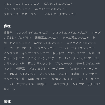
フロントエンドエンジニア
QA/テストエンジニア
インフラエンジニア
ネットワークエンジニア
プロジェクトマネージャー
フルスタックエンジニア
職種
開発系
フルスタックエンジニア
フロントエンドエンジニア
オープ
ン系SE・プログラマ
汎用系エンジニア
ゲーム系エンジニア
制
御・組込エンジニア
QA/テストエンジニア
スマホアプリエンジニ
ア
コーダー/マークアップエンジニア
サーバーサイドエンジニア
インフラ系
インフラエンジニア
ネットワークエンジニア
セキュリ
ティエンジニア
クラウドエンジニア
データベースエンジニア
ITコ
ンサルタント系
ITコンサルタント
プリセールス
データサイエンテ
ィスト
管理系
プロジェクトマネージャー
プロダクトマネージャ
ー
PMO
CTO/VPoE
ブリッジSE
その他
IT講師・トレーナー
クリエイター系
webデザイナー
webディレクター
UI/UXデザイナ
ー
バックオフィス系
社内SE
ヘルプデスク
カスタマーサクセス/
サポート
業種