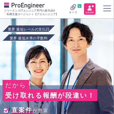
0
フリーランスITエンジニア専門の案件紹介
キープ
・転職支援エージェント【プロエンジニア】
業界
最短
レベルの支払日
業界
最低
水準の手数料
だから
受け取れる報酬が段違い！
直案件
が豊富