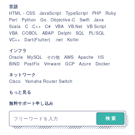
言語
HTML・CSS
JavaScript
TypeScript
PHP
Ruby
Perl
Python
Go
Objective-C
Swift
Java
Scala
C
C++
C#
VBA
VB.Net
VB Script
VBA
COBOL
ABAP
Delphi
SQL
PL/SQL
VC++
Dart(Flutter)
.net
Kotlin
インフラ
Oracle
MySQL
その他
AWS
Apache
IIS
BIND
PostFix
Vmware
GCP
Azure
Docker
ネットワーク
Cisco
Yamaha Router Switch
もっと見る
無料サポート申し込み