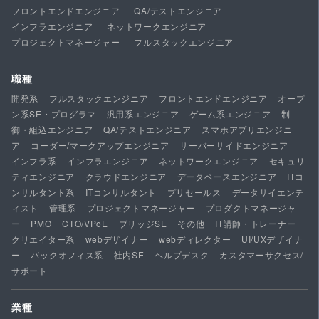
フロントエンドエンジニア
QA/テストエンジニア
インフラエンジニア
ネットワークエンジニア
プロジェクトマネージャー
フルスタックエンジニア
職種
開発系
フルスタックエンジニア
フロントエンドエンジニア
オープ
ン系SE・プログラマ
汎用系エンジニア
ゲーム系エンジニア
制
御・組込エンジニア
QA/テストエンジニア
スマホアプリエンジニ
ア
コーダー/マークアップエンジニア
サーバーサイドエンジニア
インフラ系
インフラエンジニア
ネットワークエンジニア
セキュリ
ティエンジニア
クラウドエンジニア
データベースエンジニア
ITコ
ンサルタント系
ITコンサルタント
プリセールス
データサイエンテ
ィスト
管理系
プロジェクトマネージャー
プロダクトマネージャ
ー
PMO
CTO/VPoE
ブリッジSE
その他
IT講師・トレーナー
クリエイター系
webデザイナー
webディレクター
UI/UXデザイナ
ー
バックオフィス系
社内SE
ヘルプデスク
カスタマーサクセス/
サポート
業種