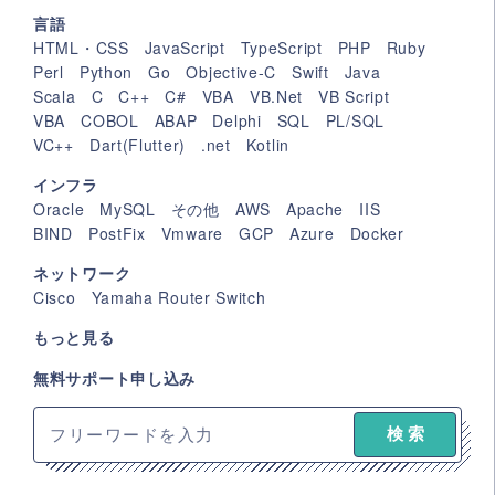
言語
HTML・CSS
JavaScript
TypeScript
PHP
Ruby
Perl
Python
Go
Objective-C
Swift
Java
Scala
C
C++
C#
VBA
VB.Net
VB Script
VBA
COBOL
ABAP
Delphi
SQL
PL/SQL
VC++
Dart(Flutter)
.net
Kotlin
インフラ
Oracle
MySQL
その他
AWS
Apache
IIS
BIND
PostFix
Vmware
GCP
Azure
Docker
ネットワーク
Cisco
Yamaha Router Switch
もっと見る
無料サポート申し込み