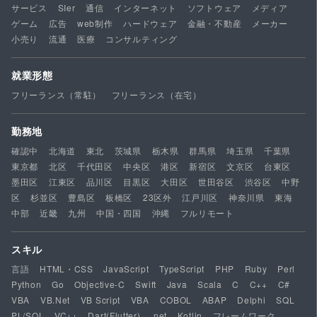
サービス
SIer
通信
インターネット
ソフトウェア
メディア
ゲーム
広告
web制作
ハードウェア
金融・不動産
メーカー
小売り
流通
医療
コンサルティング
就業形態
フリーランス（常駐）
フリーランス（在宅）
勤務地
確認中
北海道
東北
茨城県
栃木県
群馬県
埼玉県
千葉県
東京都
北区
千代田区
中央区
港区
新宿区
文京区
台東区
墨田区
江東区
品川区
目黒区
大田区
世田谷区
渋谷区
中野
区
杉並区
豊島区
板橋区
23区外
江戸川区
神奈川県
東海
中部
近畿
九州
中国・四国
沖縄
フルリモート
スキル
言語
HTML・CSS
JavaScript
TypeScript
PHP
Ruby
Perl
Python
Go
Objective-C
Swift
Java
Scala
C
C++
C#
VBA
VB.Net
VB Script
VBA
COBOL
ABAP
Delphi
SQL
PL/SQL
VC++
Dart(Flutter)
.net
Kotlin
フレームワーク