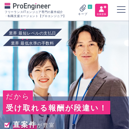
0
フリーランスITエンジニア専門の案件紹介
キープ
・転職支援エージェント【プロエンジニア】
業界
最短
レベルの支払日
業界
最低
水準の手数料
だから
受け取れる報酬が段違い！
直案件
が豊富