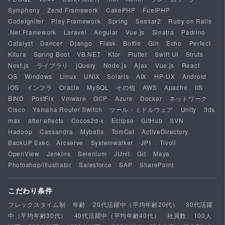
Symphony
Zend Framework
CakePHP
FuelPHP
CodeIgniter
Play Framework
Spring
Seasar2
Ruby on Rails
.Net Framework
Laravel
Angular
Vue.js
Sinatra
Padrino
Catalyst
Dancer
Django
Flask
Bottle
Gin
Echo
Perfect
Kitura
Spring Boot
VB.NET
Ktor
Flutter
Swift UI
Struts
Next.js
ライブラリ
jQuery
Node.js
Ajax
Vue.js
React
OS
Windows
Linux
UNIX
Solaris
AIX
HP-UX
Android
iOS
インフラ
Oracle
MySQL
その他
AWS
Apache
IIS
BIND
PostFix
Vmware
GCP
Azure
Docker
ネットワーク
Cisco
Yamaha Router Switch
ツール・ミドルウェア
Unity
3ds
max
after effects
Cocos2d-x
Eclipse
GitHub
SVN
Hadoop
Cassandra
Mybatis
TomCat
ActiveDirectory
BackUP Exec
Arcserve
Systemwalker
JP1
Tivoli
OpenView
Jenkins
Selenium
JUnit
Git
Maya
Photoshop/illustrator
Salesforce
SAP
SharePoint
こだわり条件
フレックスタイム制
年齢
20代活躍中（平均年齢20代）
30代活躍
中（平均年齢30代）
40代活躍中（平均年齢40代）
社員数
100人