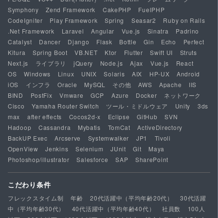
Symphony
Zend Framework
CakePHP
FuelPHP
CodeIgniter
Play Framework
Spring
Seasar2
Ruby on Rails
.Net Framework
Laravel
Angular
Vue.js
Sinatra
Padrino
Catalyst
Dancer
Django
Flask
Bottle
Gin
Echo
Perfect
Kitura
Spring Boot
VB.NET
Ktor
Flutter
Swift UI
Struts
Next.js
ライブラリ
jQuery
Node.js
Ajax
Vue.js
React
OS
Windows
Linux
UNIX
Solaris
AIX
HP-UX
Android
iOS
インフラ
Oracle
MySQL
その他
AWS
Apache
IIS
BIND
PostFix
Vmware
GCP
Azure
Docker
ネットワーク
Cisco
Yamaha Router Switch
ツール・ミドルウェア
Unity
3ds
max
after effects
Cocos2d-x
Eclipse
GitHub
SVN
Hadoop
Cassandra
Mybatis
TomCat
ActiveDirectory
BackUP Exec
Arcserve
Systemwalker
JP1
Tivoli
OpenView
Jenkins
Selenium
JUnit
Git
Maya
Photoshop/illustrator
Salesforce
SAP
SharePoint
こだわり条件
フレックスタイム制
年齢
20代活躍中（平均年齢20代）
30代活躍
中（平均年齢30代）
40代活躍中（平均年齢40代）
社員数
100人