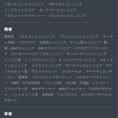
フロントエンドエンジニア
QA/テストエンジニア
インフラエンジニア
ネットワークエンジニア
プロジェクトマネージャー
フルスタックエンジニア
職種
開発系
フルスタックエンジニア
フロントエンドエンジニア
オープ
ン系SE・プログラマ
汎用系エンジニア
ゲーム系エンジニア
制
御・組込エンジニア
QA/テストエンジニア
スマホアプリエンジニ
ア
コーダー/マークアップエンジニア
サーバーサイドエンジニア
インフラ系
インフラエンジニア
ネットワークエンジニア
セキュリ
ティエンジニア
クラウドエンジニア
データベースエンジニア
ITコ
ンサルタント系
ITコンサルタント
プリセールス
データサイエンテ
ィスト
管理系
プロジェクトマネージャー
プロダクトマネージャ
ー
PMO
CTO/VPoE
ブリッジSE
その他
IT講師・トレーナー
クリエイター系
webデザイナー
webディレクター
UI/UXデザイナ
ー
バックオフィス系
社内SE
ヘルプデスク
カスタマーサクセス/
サポート
業種