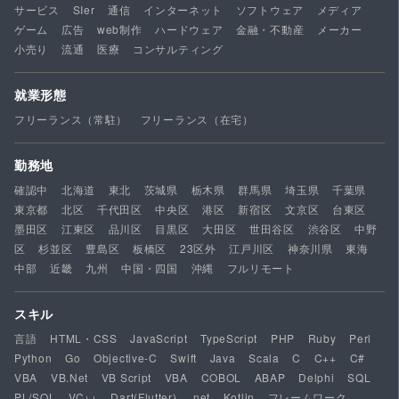
サービス
SIer
通信
インターネット
ソフトウェア
メディア
ゲーム
広告
web制作
ハードウェア
金融・不動産
メーカー
小売り
流通
医療
コンサルティング
就業形態
フリーランス（常駐）
フリーランス（在宅）
勤務地
確認中
北海道
東北
茨城県
栃木県
群馬県
埼玉県
千葉県
東京都
北区
千代田区
中央区
港区
新宿区
文京区
台東区
墨田区
江東区
品川区
目黒区
大田区
世田谷区
渋谷区
中野
区
杉並区
豊島区
板橋区
23区外
江戸川区
神奈川県
東海
中部
近畿
九州
中国・四国
沖縄
フルリモート
スキル
言語
HTML・CSS
JavaScript
TypeScript
PHP
Ruby
Perl
Python
Go
Objective-C
Swift
Java
Scala
C
C++
C#
VBA
VB.Net
VB Script
VBA
COBOL
ABAP
Delphi
SQL
PL/SQL
VC++
Dart(Flutter)
.net
Kotlin
フレームワーク