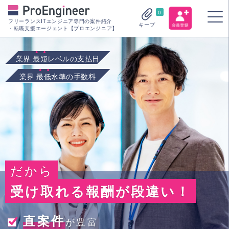
0
フリーランスITエンジニア専門の案件紹介
キープ
・転職支援エージェント【プロエンジニア】
業界
最短
レベルの支払日
業界
最低
水準の手数料
だから
受け取れる報酬が段違い！
直案件
が豊富