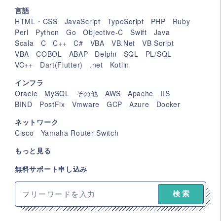
言語
HTML・CSS
JavaScript
TypeScript
PHP
Ruby
Perl
Python
Go
Objective-C
Swift
Java
Scala
C
C++
C#
VBA
VB.Net
VB Script
VBA
COBOL
ABAP
Delphi
SQL
PL/SQL
VC++
Dart(Flutter)
.net
Kotlin
インフラ
Oracle
MySQL
その他
AWS
Apache
IIS
BIND
PostFix
Vmware
GCP
Azure
Docker
ネットワーク
Cisco
Yamaha Router Switch
もっと見る
無料サポート申し込み