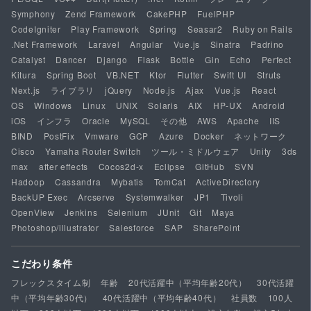
Symphony
Zend Framework
CakePHP
FuelPHP
CodeIgniter
Play Framework
Spring
Seasar2
Ruby on Rails
.Net Framework
Laravel
Angular
Vue.js
Sinatra
Padrino
Catalyst
Dancer
Django
Flask
Bottle
Gin
Echo
Perfect
Kitura
Spring Boot
VB.NET
Ktor
Flutter
Swift UI
Struts
Next.js
ライブラリ
jQuery
Node.js
Ajax
Vue.js
React
OS
Windows
Linux
UNIX
Solaris
AIX
HP-UX
Android
iOS
インフラ
Oracle
MySQL
その他
AWS
Apache
IIS
BIND
PostFix
Vmware
GCP
Azure
Docker
ネットワーク
Cisco
Yamaha Router Switch
ツール・ミドルウェア
Unity
3ds
max
after effects
Cocos2d-x
Eclipse
GitHub
SVN
Hadoop
Cassandra
Mybatis
TomCat
ActiveDirectory
BackUP Exec
Arcserve
Systemwalker
JP1
Tivoli
OpenView
Jenkins
Selenium
JUnit
Git
Maya
Photoshop/illustrator
Salesforce
SAP
SharePoint
こだわり条件
フレックスタイム制
年齢
20代活躍中（平均年齢20代）
30代活躍
中（平均年齢30代）
40代活躍中（平均年齢40代）
社員数
100人