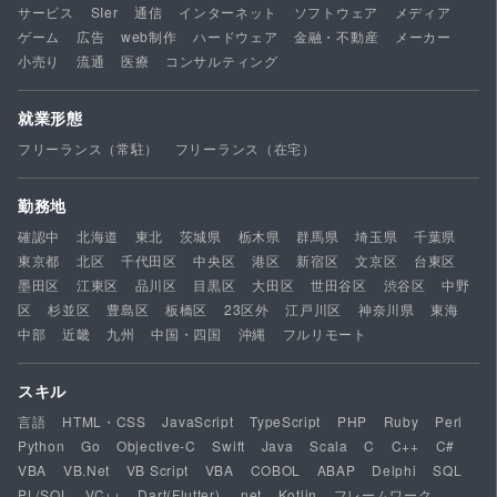
サービス
SIer
通信
インターネット
ソフトウェア
メディア
ゲーム
広告
web制作
ハードウェア
金融・不動産
メーカー
小売り
流通
医療
コンサルティング
就業形態
フリーランス（常駐）
フリーランス（在宅）
勤務地
確認中
北海道
東北
茨城県
栃木県
群馬県
埼玉県
千葉県
東京都
北区
千代田区
中央区
港区
新宿区
文京区
台東区
墨田区
江東区
品川区
目黒区
大田区
世田谷区
渋谷区
中野
区
杉並区
豊島区
板橋区
23区外
江戸川区
神奈川県
東海
中部
近畿
九州
中国・四国
沖縄
フルリモート
スキル
言語
HTML・CSS
JavaScript
TypeScript
PHP
Ruby
Perl
Python
Go
Objective-C
Swift
Java
Scala
C
C++
C#
VBA
VB.Net
VB Script
VBA
COBOL
ABAP
Delphi
SQL
PL/SQL
VC++
Dart(Flutter)
.net
Kotlin
フレームワーク