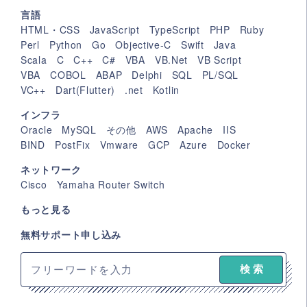
言語
HTML・CSS
JavaScript
TypeScript
PHP
Ruby
Perl
Python
Go
Objective-C
Swift
Java
Scala
C
C++
C#
VBA
VB.Net
VB Script
VBA
COBOL
ABAP
Delphi
SQL
PL/SQL
VC++
Dart(Flutter)
.net
Kotlin
インフラ
Oracle
MySQL
その他
AWS
Apache
IIS
BIND
PostFix
Vmware
GCP
Azure
Docker
ネットワーク
Cisco
Yamaha Router Switch
もっと見る
無料サポート申し込み