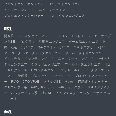
フロントエンドエンジニア
QA/テストエンジニア
インフラエンジニア
ネットワークエンジニア
プロジェクトマネージャー
フルスタックエンジニア
職種
開発系
フルスタックエンジニア
フロントエンドエンジニア
オープ
ン系SE・プログラマ
汎用系エンジニア
ゲーム系エンジニア
制
御・組込エンジニア
QA/テストエンジニア
スマホアプリエンジニ
ア
コーダー/マークアップエンジニア
サーバーサイドエンジニア
インフラ系
インフラエンジニア
ネットワークエンジニア
セキュリ
ティエンジニア
クラウドエンジニア
データベースエンジニア
ITコ
ンサルタント系
ITコンサルタント
プリセールス
データサイエンテ
ィスト
管理系
プロジェクトマネージャー
プロダクトマネージャ
ー
PMO
CTO/VPoE
ブリッジSE
その他
IT講師・トレーナー
クリエイター系
webデザイナー
webディレクター
UI/UXデザイナ
ー
バックオフィス系
社内SE
ヘルプデスク
カスタマーサクセス/
サポート
業種