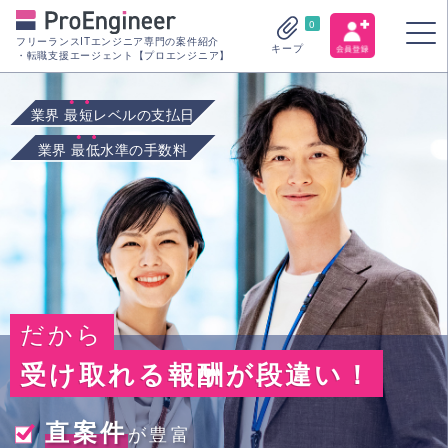
0
フリーランスITエンジニア専門の案件紹介
キープ
・転職支援エージェント【プロエンジニア】
業界
最短
レベルの支払日
業界
最低
水準の手数料
だから
受け取れる報酬が段違い！
直案件
が豊富