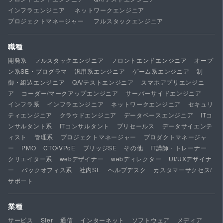
インフラエンジニア
ネットワークエンジニア
プロジェクトマネージャー
フルスタックエンジニア
職種
開発系
フルスタックエンジニア
フロントエンドエンジニア
オープ
ン系SE・プログラマ
汎用系エンジニア
ゲーム系エンジニア
制
御・組込エンジニア
QA/テストエンジニア
スマホアプリエンジニ
ア
コーダー/マークアップエンジニア
サーバーサイドエンジニア
インフラ系
インフラエンジニア
ネットワークエンジニア
セキュリ
ティエンジニア
クラウドエンジニア
データベースエンジニア
ITコ
ンサルタント系
ITコンサルタント
プリセールス
データサイエンテ
ィスト
管理系
プロジェクトマネージャー
プロダクトマネージャ
ー
PMO
CTO/VPoE
ブリッジSE
その他
IT講師・トレーナー
クリエイター系
webデザイナー
webディレクター
UI/UXデザイナ
ー
バックオフィス系
社内SE
ヘルプデスク
カスタマーサクセス/
サポート
業種
サービス
SIer
通信
インターネット
ソフトウェア
メディア