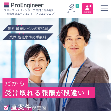
0
フリーランスITエンジニア専門の案件紹介
キープ
・転職支援エージェント【プロエンジニア】
業界
最短
レベルの支払日
業界
最低
水準の手数料
だから
受け取れる報酬が段違い！
直案件
が豊富