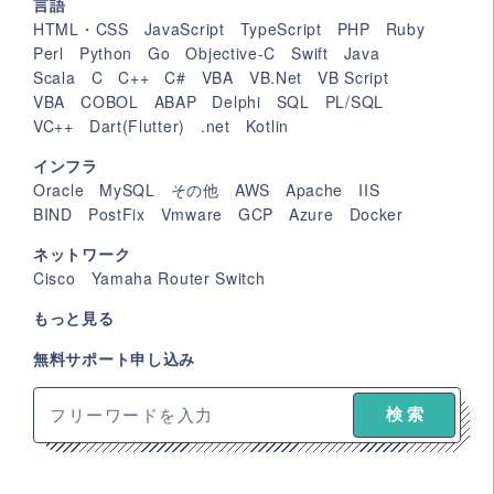
言語
HTML・CSS
JavaScript
TypeScript
PHP
Ruby
Perl
Python
Go
Objective-C
Swift
Java
Scala
C
C++
C#
VBA
VB.Net
VB Script
VBA
COBOL
ABAP
Delphi
SQL
PL/SQL
VC++
Dart(Flutter)
.net
Kotlin
インフラ
Oracle
MySQL
その他
AWS
Apache
IIS
BIND
PostFix
Vmware
GCP
Azure
Docker
ネットワーク
Cisco
Yamaha Router Switch
もっと見る
無料サポート申し込み