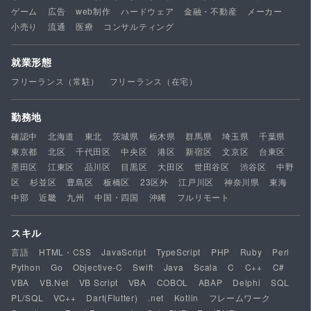
ゲーム
広告
web制作
ハードウェア
金融・不動産
メーカー
小売り
流通
医療
コンサルティング
就業形態
フリーランス（常駐）
フリーランス（在宅）
勤務地
確認中
北海道
東北
茨城県
栃木県
群馬県
埼玉県
千葉県
東京都
北区
千代田区
中央区
港区
新宿区
文京区
台東区
墨田区
江東区
品川区
目黒区
大田区
世田谷区
渋谷区
中野
区
杉並区
豊島区
板橋区
23区外
江戸川区
神奈川県
東海
中部
近畿
九州
中国・四国
沖縄
フルリモート
スキル
言語
HTML・CSS
JavaScript
TypeScript
PHP
Ruby
Perl
Python
Go
Objective-C
Swift
Java
Scala
C
C++
C#
VBA
VB.Net
VB Script
VBA
COBOL
ABAP
Delphi
SQL
PL/SQL
VC++
Dart(Flutter)
.net
Kotlin
フレームワーク