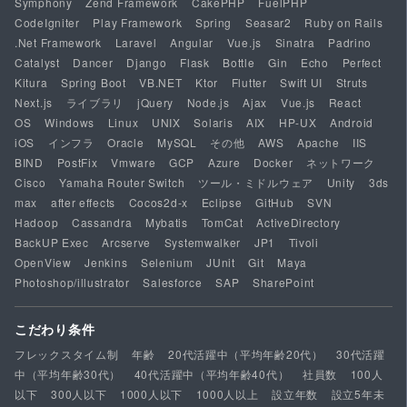
Symphony
Zend Framework
CakePHP
FuelPHP
CodeIgniter
Play Framework
Spring
Seasar2
Ruby on Rails
.Net Framework
Laravel
Angular
Vue.js
Sinatra
Padrino
Catalyst
Dancer
Django
Flask
Bottle
Gin
Echo
Perfect
Kitura
Spring Boot
VB.NET
Ktor
Flutter
Swift UI
Struts
Next.js
ライブラリ
jQuery
Node.js
Ajax
Vue.js
React
OS
Windows
Linux
UNIX
Solaris
AIX
HP-UX
Android
iOS
インフラ
Oracle
MySQL
その他
AWS
Apache
IIS
BIND
PostFix
Vmware
GCP
Azure
Docker
ネットワーク
Cisco
Yamaha Router Switch
ツール・ミドルウェア
Unity
3ds
max
after effects
Cocos2d-x
Eclipse
GitHub
SVN
Hadoop
Cassandra
Mybatis
TomCat
ActiveDirectory
BackUP Exec
Arcserve
Systemwalker
JP1
Tivoli
OpenView
Jenkins
Selenium
JUnit
Git
Maya
Photoshop/illustrator
Salesforce
SAP
SharePoint
こだわり条件
フレックスタイム制
年齢
20代活躍中（平均年齢20代）
30代活躍
中（平均年齢30代）
40代活躍中（平均年齢40代）
社員数
100人
以下
300人以下
1000人以下
1000人以上
設立年数
設立5年未