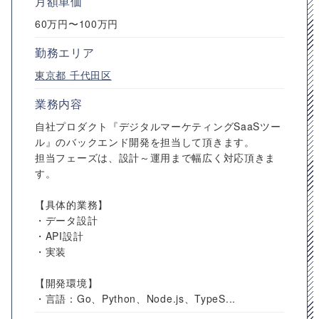
月額単価
60万円〜100万円
勤務エリア
東京都
千代田区
業務内容
自社プロダクト『デジタルマーケティングSaaSツー
ル』のバックエンド開発を担当して頂きます。
担当フェーズは、設計～運用まで幅広く対応頂きま
す。
【具体的業務】
・データ設計
・API設計
・実装
【開発環境】
・言語：Go、Python、Node.js、TypeS...