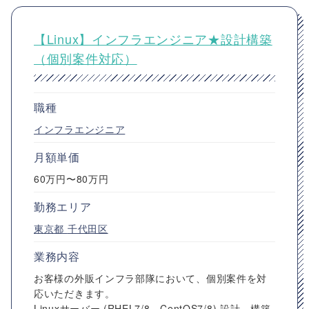
【Linux】インフラエンジニア★設計構築
（個別案件対応）
職種
インフラエンジニア
月額単価
60万円〜80万円
勤務エリア
東京都
千代田区
業務内容
お客様の外販インフラ部隊において、個別案件を対
応いただきます。
Linuxサーバー (RHEL7/8、CentOS7/8) 設計、構築