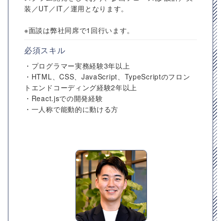
装／UT／IT／運用となります。
※面談は弊社同席で1回行います。
必須スキル
・プログラマー実務経験3年以上
・HTML、CSS、JavaScript、TypeScriptのフロン
トエンドコーディング経験2年以上
・React.jsでの開発経験
・一人称で能動的に動ける方