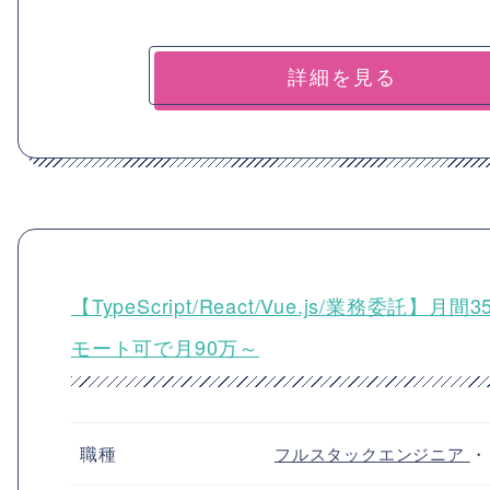
詳細を見る
【TypeScript/React/Vue.js/業務
モート可で月90万～
職種
フルスタックエンジニア