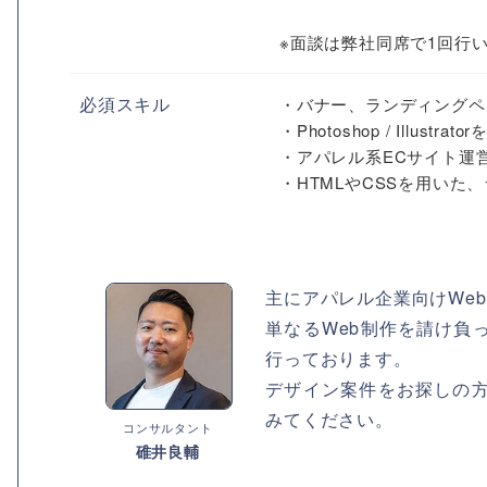
※面談は弊社同席で1回行
必須スキル
・バナー、ランディングペ
・Photoshop / Illust
・アパレル系ECサイト運
・HTMLやCSSを用い
主にアパレル企業向けWeb
単なるWeb制作を請け負
行っております。
デザイン案件をお探しの
みてください。
コンサルタント
碓井良輔