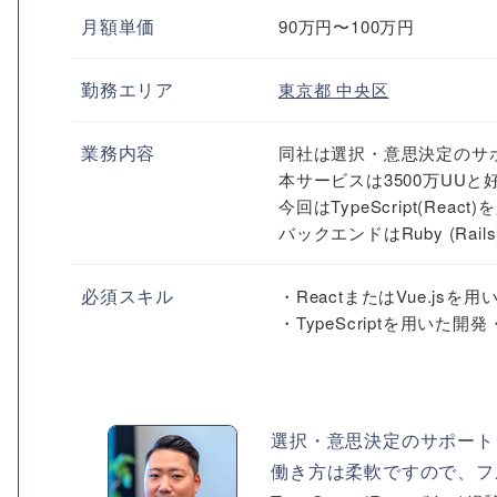
月額単価
90万円〜100万円
勤務エリア
東京都
中央区
業務内容
同社は選択・意思決定のサ
本サービスは3500万UU
今回はTypeScript(R
バックエンドはRuby (Rai
必須スキル
・ReactまたはVue.js
・TypeScriptを用いた
選択・意思決定のサポート
働き方は柔軟ですので、フ