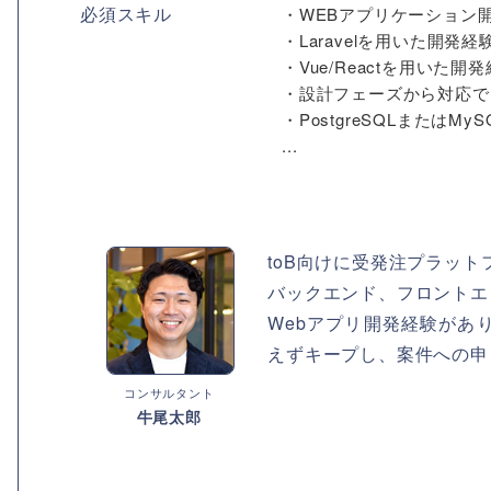
必須スキル
・WEBアプリケーション
・Laravelを用いた開発経
・Vue/Reactを用いた開
・設計フェーズから対応で
・PostgreSQLまたはM
...
toB向けに受発注プラッ
バックエンド、フロントエ
Webアプリ開発経験があ
えずキープし、案件への申
コンサルタント
牛尾太郎