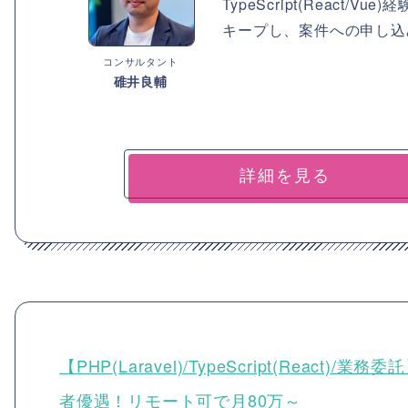
TypeScript(Reac
キープし、案件への申し込
コンサルタント
碓井良輔
詳細を見る
【PHP(Laravel)/TypeScript(Rea
者優遇！リモート可で月80万～