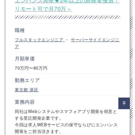
エンハンス開発★2年以上の経験者優遇！
リモート可で月70万～
職種
フルスタックエンジニア
・
サーバーサイドエンジニ
ア
月額単価
70万円〜80万円
勤務エリア
東京都
港区
業務内容
同社はWebシステムやスマフォアプリ開発を得意と
する受託開発企業です。
今回は求人WEBサービスの保守ならびにエンハンス
開発をご担当頂きます。