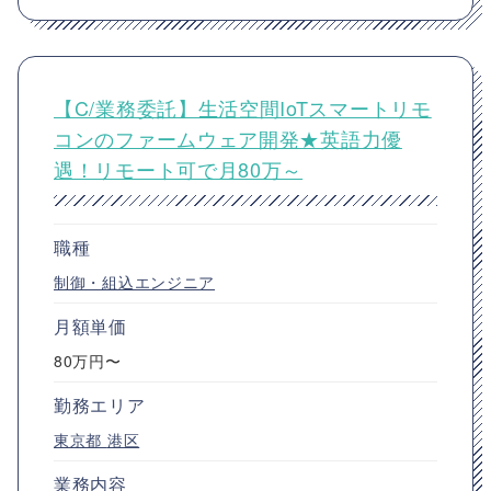
【C/業務委託】生活空間IoTスマートリモ
コンのファームウェア開発★英語力優
遇！リモート可で月80万～
職種
制御・組込エンジニア
月額単価
80万円〜
勤務エリア
東京都
港区
業務内容