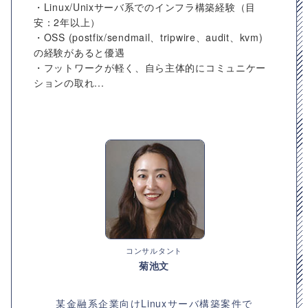
・Linux/Unixサーバ系でのインフラ構築経験（目
安：2年以上）
・OSS (postfix/sendmail、tripwire、audit、kvm)
の経験があると優遇
・フットワークが軽く、自ら主体的にコミュニケー
ションの取れ...
コンサルタント
菊池文
某金融系企業向けLinuxサーバ構築案件で