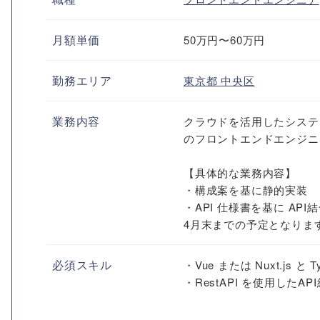
月額単価
50万円〜60万円
勤務エリア
東京都
中央区
業務内容
クラウドを活用したシステムイ
のフロントエンドエンジニ
【具体的な業務内容】
・構成案を基に静的実装
・API 仕様書を基に API
4月末までの予定となります
必須スキル
・Vue または Nuxt.js と 
・RestAPI を使用したAP