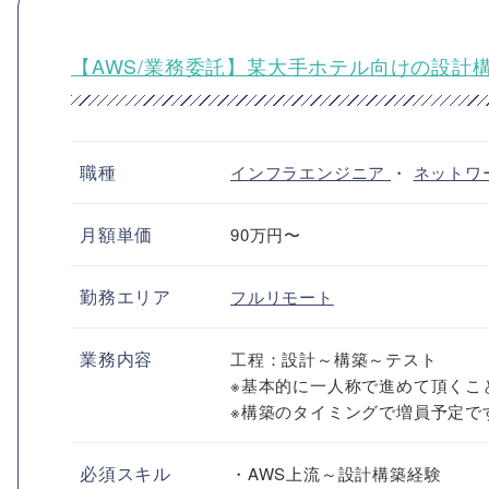
【AWS/業務委託】某大手ホテル向けの設計
職種
インフラエンジニア
・
ネットワ
月額単価
90万円〜
勤務エリア
フルリモート
業務内容
工程：設計～構築～テスト
※基本的に一人称で進めて頂くこ
※構築のタイミングで増員予定で
必須スキル
・AWS上流～設計構築経験