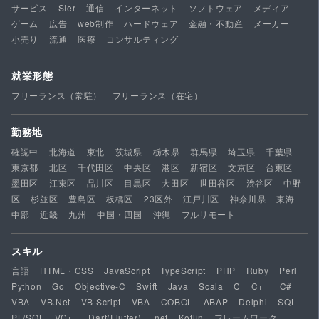
サービス
SIer
通信
インターネット
ソフトウェア
メディア
ゲーム
広告
web制作
ハードウェア
金融・不動産
メーカー
小売り
流通
医療
コンサルティング
就業形態
フリーランス（常駐）
フリーランス（在宅）
勤務地
確認中
北海道
東北
茨城県
栃木県
群馬県
埼玉県
千葉県
東京都
北区
千代田区
中央区
港区
新宿区
文京区
台東区
墨田区
江東区
品川区
目黒区
大田区
世田谷区
渋谷区
中野
区
杉並区
豊島区
板橋区
23区外
江戸川区
神奈川県
東海
中部
近畿
九州
中国・四国
沖縄
フルリモート
スキル
言語
HTML・CSS
JavaScript
TypeScript
PHP
Ruby
Perl
Python
Go
Objective-C
Swift
Java
Scala
C
C++
C#
VBA
VB.Net
VB Script
VBA
COBOL
ABAP
Delphi
SQL
PL/SQL
VC++
Dart(Flutter)
.net
Kotlin
フレームワーク