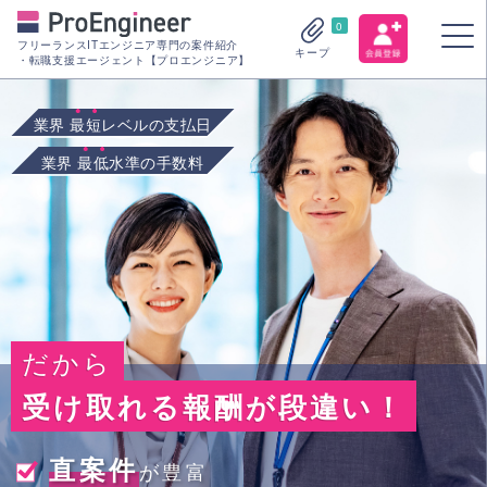
0
フリーランスITエンジニア専門の案件紹介
キープ
・転職支援エージェント【プロエンジニア】
業界
最短
レベルの支払日
業界
最低
水準の手数料
だから
受け取れる報酬が段違い！
直案件
が豊富