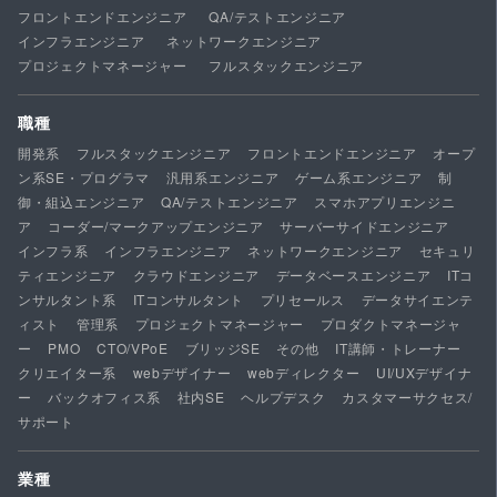
フロントエンドエンジニア
QA/テストエンジニア
インフラエンジニア
ネットワークエンジニア
プロジェクトマネージャー
フルスタックエンジニア
職種
開発系
フルスタックエンジニア
フロントエンドエンジニア
オープ
ン系SE・プログラマ
汎用系エンジニア
ゲーム系エンジニア
制
御・組込エンジニア
QA/テストエンジニア
スマホアプリエンジニ
ア
コーダー/マークアップエンジニア
サーバーサイドエンジニア
インフラ系
インフラエンジニア
ネットワークエンジニア
セキュリ
ティエンジニア
クラウドエンジニア
データベースエンジニア
ITコ
ンサルタント系
ITコンサルタント
プリセールス
データサイエンテ
ィスト
管理系
プロジェクトマネージャー
プロダクトマネージャ
ー
PMO
CTO/VPoE
ブリッジSE
その他
IT講師・トレーナー
クリエイター系
webデザイナー
webディレクター
UI/UXデザイナ
ー
バックオフィス系
社内SE
ヘルプデスク
カスタマーサクセス/
サポート
業種