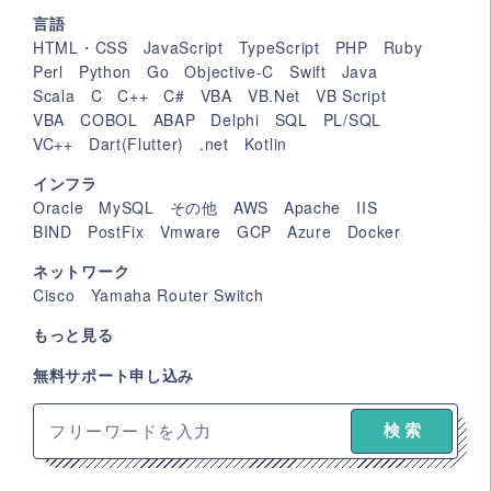
言語
HTML・CSS
JavaScript
TypeScript
PHP
Ruby
Perl
Python
Go
Objective-C
Swift
Java
Scala
C
C++
C#
VBA
VB.Net
VB Script
VBA
COBOL
ABAP
Delphi
SQL
PL/SQL
VC++
Dart(Flutter)
.net
Kotlin
インフラ
Oracle
MySQL
その他
AWS
Apache
IIS
BIND
PostFix
Vmware
GCP
Azure
Docker
ネットワーク
Cisco
Yamaha Router Switch
もっと見る
無料サポート申し込み