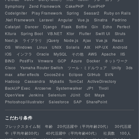
Symphony
Zend Framework
CakePHP
FuelPHP
CodeIgniter
Play Framework
Spring
Seasar2
Ruby on Rails
.Net Framework
Laravel
Angular
Vue.js
Sinatra
Padrino
Catalyst
Dancer
Django
Flask
Bottle
Gin
Echo
Perfect
Kitura
Spring Boot
VB.NET
Ktor
Flutter
Swift UI
Struts
Next.js
ライブラリ
jQuery
Node.js
Ajax
Vue.js
React
OS
Windows
Linux
UNIX
Solaris
AIX
HP-UX
Android
iOS
インフラ
Oracle
MySQL
その他
AWS
Apache
IIS
BIND
PostFix
Vmware
GCP
Azure
Docker
ネットワーク
Cisco
Yamaha Router Switch
ツール・ミドルウェア
Unity
3ds
max
after effects
Cocos2d-x
Eclipse
GitHub
SVN
Hadoop
Cassandra
Mybatis
TomCat
ActiveDirectory
BackUP Exec
Arcserve
Systemwalker
JP1
Tivoli
OpenView
Jenkins
Selenium
JUnit
Git
Maya
Photoshop/illustrator
Salesforce
SAP
SharePoint
こだわり条件
フレックスタイム制
年齢
20代活躍中（平均年齢20代）
30代活躍
中（平均年齢30代）
40代活躍中（平均年齢40代）
社員数
100人