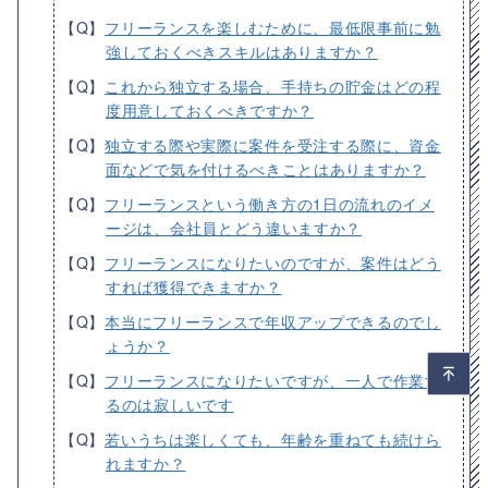
【Q】
フリーランスを楽しむために、最低限事前に勉
強しておくべきスキルはありますか？
【Q】
これから独立する場合、手持ちの貯金はどの程
度用意しておくべきですか？
【Q】
独立する際や実際に案件を受注する際に、資金
面などで気を付けるべきことはありますか？
【Q】
フリーランスという働き方の1日の流れのイメ
ージは、会社員とどう違いますか？
【Q】
フリーランスになりたいのですが、案件はどう
すれば獲得できますか？
【Q】
本当にフリーランスで年収アップできるのでし
ょうか？
【Q】
フリーランスになりたいですが、一人で作業す
るのは寂しいです
【Q】
若いうちは楽しくても、年齢を重ねても続けら
れますか？