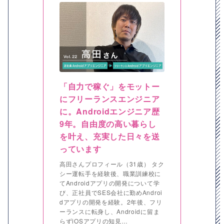
「自力で稼ぐ」をモットー
にフリーランスエンジニア
に。Androidエンジニア歴
9年。自由度の高い暮らし
を叶え、充実した日々を送
っています
高田さんプロフィール（31歳） タク
シー運転手を経験後、職業訓練校に
てAndroidアプリの開発について学
び、正社員でSES会社に勤めAndroi
dアプリの開発を経験。2年後、フリ
ーランスに転身し、Androidに留ま
らずiOSアプリの知見…