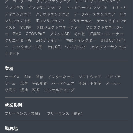
ア
コーダー/マークアップエンジニア
サーバーサイドエンジニア
インフラ系
インフラエンジニア
ネットワークエンジニア
セキュリ
ティエンジニア
クラウドエンジニア
データベースエンジニア
ITコ
ンサルタント系
ITコンサルタント
プリセールス
データサイエンテ
ィスト
管理系
プロジェクトマネージャー
プロダクトマネージャ
ー
PMO
CTO/VPoE
ブリッジSE
その他
IT講師・トレーナー
クリエイター系
webデザイナー
webディレクター
UI/UXデザイナ
ー
バックオフィス系
社内SE
ヘルプデスク
カスタマーサクセス/
サポート
業種
サービス
SIer
通信
インターネット
ソフトウェア
メディア
ゲーム
広告
web制作
ハードウェア
金融・不動産
メーカー
小売り
流通
医療
コンサルティング
就業形態
フリーランス（常駐）
フリーランス（在宅）
勤務地