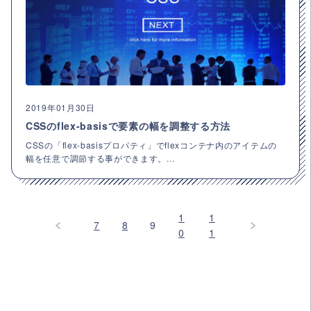
2019年01月30日
CSSのflex-basisで要素の幅を調整する方法
CSSの「flex-basisプロパティ」でflexコンテナ内のアイテムの
幅を任意で調節する事ができます。...
1
1
7
8
9
0
1