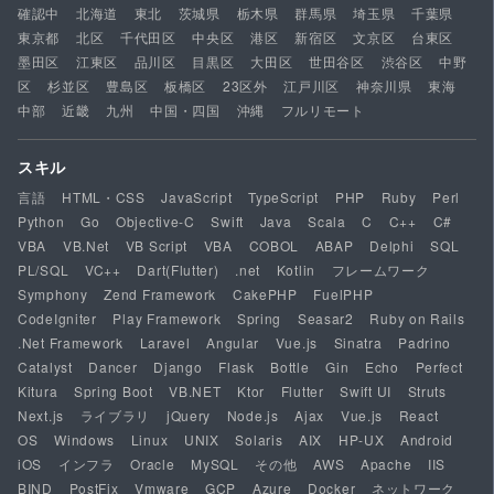
確認中
北海道
東北
茨城県
栃木県
群馬県
埼玉県
千葉県
東京都
北区
千代田区
中央区
港区
新宿区
文京区
台東区
墨田区
江東区
品川区
目黒区
大田区
世田谷区
渋谷区
中野
区
杉並区
豊島区
板橋区
23区外
江戸川区
神奈川県
東海
中部
近畿
九州
中国・四国
沖縄
フルリモート
スキル
言語
HTML・CSS
JavaScript
TypeScript
PHP
Ruby
Perl
Python
Go
Objective-C
Swift
Java
Scala
C
C++
C#
VBA
VB.Net
VB Script
VBA
COBOL
ABAP
Delphi
SQL
PL/SQL
VC++
Dart(Flutter)
.net
Kotlin
フレームワーク
Symphony
Zend Framework
CakePHP
FuelPHP
CodeIgniter
Play Framework
Spring
Seasar2
Ruby on Rails
.Net Framework
Laravel
Angular
Vue.js
Sinatra
Padrino
Catalyst
Dancer
Django
Flask
Bottle
Gin
Echo
Perfect
Kitura
Spring Boot
VB.NET
Ktor
Flutter
Swift UI
Struts
Next.js
ライブラリ
jQuery
Node.js
Ajax
Vue.js
React
OS
Windows
Linux
UNIX
Solaris
AIX
HP-UX
Android
iOS
インフラ
Oracle
MySQL
その他
AWS
Apache
IIS
BIND
PostFix
Vmware
GCP
Azure
Docker
ネットワーク