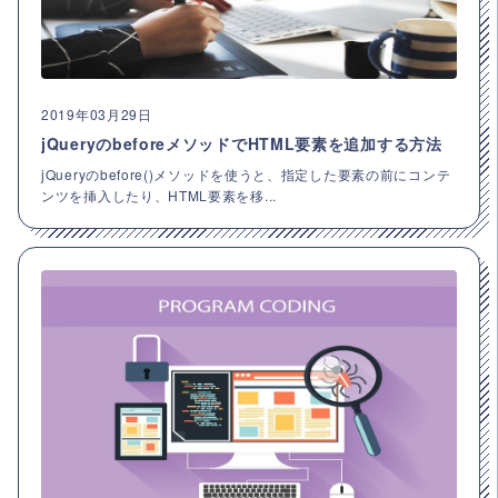
2019年03月29日
jQueryのbeforeメソッドでHTML要素を追加する方法
jQueryのbefore()メソッドを使うと、指定した要素の前にコンテ
ンツを挿入したり、HTML要素を移...