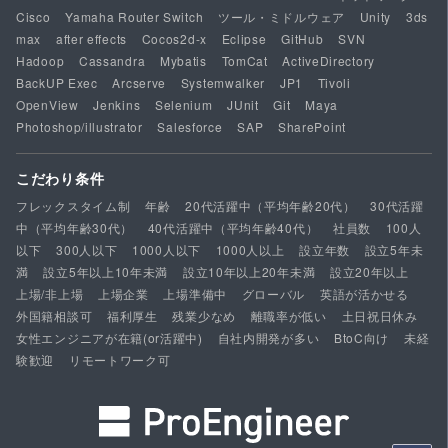
Cisco
Yamaha Router Switch
ツール・ミドルウェア
Unity
3ds
max
after effects
Cocos2d-x
Eclipse
GitHub
SVN
Hadoop
Cassandra
Mybatis
TomCat
ActiveDirectory
BackUP Exec
Arcserve
Systemwalker
JP1
Tivoli
OpenView
Jenkins
Selenium
JUnit
Git
Maya
Photoshop/illustrator
Salesforce
SAP
SharePoint
こだわり条件
フレックスタイム制
年齢
20代活躍中（平均年齢20代）
30代活躍
中（平均年齢30代）
40代活躍中（平均年齢40代）
社員数
100人
以下
300人以下
1000人以下
1000人以上
設立年数
設立5年未
満
設立5年以上10年未満
設立10年以上20年未満
設立20年以上
上場/非上場
上場企業
上場準備中
グローバル
英語が活かせる
外国籍相談可
福利厚生
残業少なめ
離職率が低い
土日祝日休み
女性エンジニアが在籍(or活躍中)
自社内開発が多い
BtoC向け
未経
験歓迎
リモートワーク可