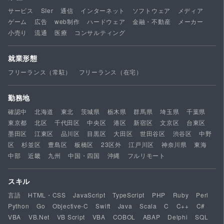
サービス
SIer
通信
インターネット
ソフトウェア
メディア
ゲーム
広告
web制作
ハードウェア
金融・不動産
メーカー
小売り
流通
医療
コンサルティング
就業形態
フリーランス（常駐）
フリーランス（在宅）
勤務地
確認中
北海道
東北
茨城県
栃木県
群馬県
埼玉県
千葉県
東京都
北区
千代田区
中央区
港区
新宿区
文京区
台東区
墨田区
江東区
品川区
目黒区
大田区
世田谷区
渋谷区
中野
区
杉並区
豊島区
板橋区
23区外
江戸川区
神奈川県
東海
中部
近畿
九州
中国・四国
沖縄
フルリモート
スキル
言語
HTML・CSS
JavaScript
TypeScript
PHP
Ruby
Perl
Python
Go
Objective-C
Swift
Java
Scala
C
C++
C#
VBA
VB.Net
VB Script
VBA
COBOL
ABAP
Delphi
SQL