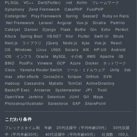
PL/SQL
VC++
Dart(Flutter)
.net
Kotlin
フレームワーク
Symphony
Zend Framework
CakePHP
FuelPHP
CodeIgniter
Play Framework
Spring
Seasar2
Ruby on Rails
.Net Framework
Laravel
Angular
Vue.js
Sinatra
Padrino
Catalyst
Dancer
Django
Flask
Bottle
Gin
Echo
Perfect
Kitura
Spring Boot
VB.NET
Ktor
Flutter
Swift UI
Struts
Next.js
ライブラリ
jQuery
Node.js
Ajax
Vue.js
React
OS
Windows
Linux
UNIX
Solaris
AIX
HP-UX
Android
iOS
インフラ
Oracle
MySQL
その他
AWS
Apache
IIS
BIND
PostFix
Vmware
GCP
Azure
Docker
ネットワーク
Cisco
Yamaha Router Switch
ツール・ミドルウェア
Unity
3ds
max
after effects
Cocos2d-x
Eclipse
GitHub
SVN
Hadoop
Cassandra
Mybatis
TomCat
ActiveDirectory
BackUP Exec
Arcserve
Systemwalker
JP1
Tivoli
OpenView
Jenkins
Selenium
JUnit
Git
Maya
Photoshop/illustrator
Salesforce
SAP
SharePoint
こだわり条件
フレックスタイム制
年齢
20代活躍中（平均年齢20代）
30代活躍
中（平均年齢30代）
40代活躍中（平均年齢40代）
社員数
100人