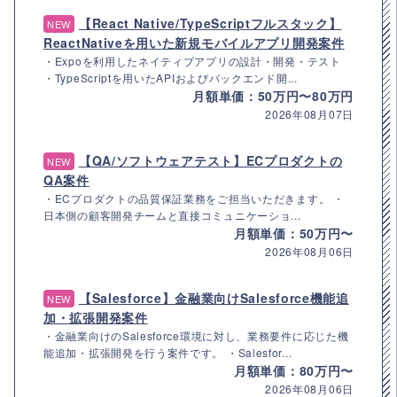
【React Native/TypeScriptフルスタック】
NEW
ReactNativeを用いた新規モバイルアプリ開発案件
・Expoを利用したネイティブアプリの設計・開発・テスト
・TypeScriptを用いたAPIおよびバックエンド開...
月額単価：50万円〜80万円
2026年08月07日
【QA/ソフトウェアテスト】ECプロダクトの
NEW
QA案件
・ECプロダクトの品質保証業務をご担当いただきます。 ・
日本側の顧客開発チームと直接コミュニケーショ...
月額単価：50万円〜
2026年08月06日
【Salesforce】金融業向けSalesforce機能追
NEW
加・拡張開発案件
・金融業向けのSalesforce環境に対し、業務要件に応じた機
能追加・拡張開発を行う案件です。 ・Salesfor...
月額単価：80万円〜
2026年08月06日