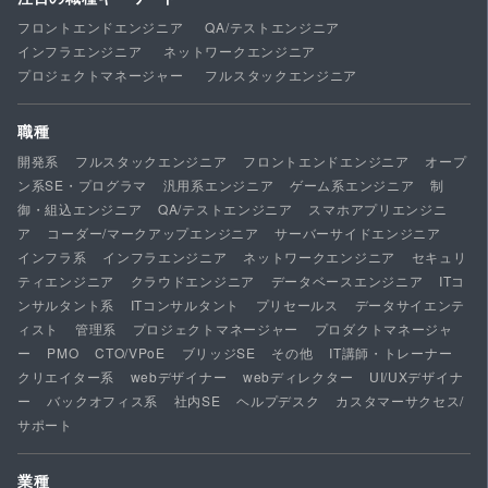
フロントエンドエンジニア
QA/テストエンジニア
インフラエンジニア
ネットワークエンジニア
プロジェクトマネージャー
フルスタックエンジニア
職種
開発系
フルスタックエンジニア
フロントエンドエンジニア
オープ
ン系SE・プログラマ
汎用系エンジニア
ゲーム系エンジニア
制
御・組込エンジニア
QA/テストエンジニア
スマホアプリエンジニ
ア
コーダー/マークアップエンジニア
サーバーサイドエンジニア
インフラ系
インフラエンジニア
ネットワークエンジニア
セキュリ
ティエンジニア
クラウドエンジニア
データベースエンジニア
ITコ
ンサルタント系
ITコンサルタント
プリセールス
データサイエンテ
ィスト
管理系
プロジェクトマネージャー
プロダクトマネージャ
ー
PMO
CTO/VPoE
ブリッジSE
その他
IT講師・トレーナー
クリエイター系
webデザイナー
webディレクター
UI/UXデザイナ
ー
バックオフィス系
社内SE
ヘルプデスク
カスタマーサクセス/
サポート
業種