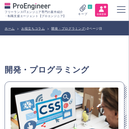
0
フリーランスITエンジニア専門の案件紹介
キープ
・転職支援エージェント【プロエンジニア】
ホーム
>
お役立ちコラム
>
開発・プログラミング
>
2ページ目
開発・プログラミング