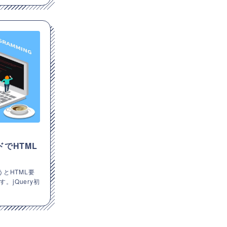
ッドでHTML
使うとHTML要
jQuery初