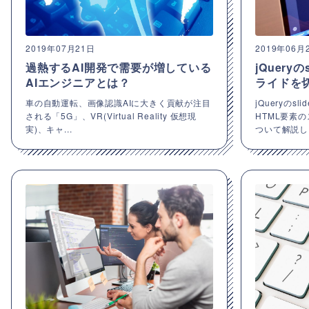
2019年07月21日
2019年06月
過熱するAI開発で需要が増している
jQuery
AIエンジニアとは？
ライドを
車の自動運転、画像認識AIに大きく貢献が注目
jQueryのsl
される「5G」、VR(Virtual Reality 仮想現
HTML要素
実)、キャ...
ついて解説し.