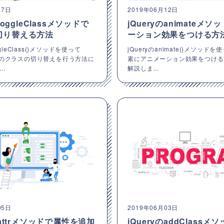
17日
2019年06月12日
toggleClassメソッドで
jQueryのanimateメ
切り替える方法
ーション効果をつける方
ggleClass()メソッドを使って
jQueryのanimate()メソッドを
内のクラスの切り替えを行う方法に
素にアニメーション効果をつける
..
解説しま...
05日
2019年06月03日
のattrメソッドで属性を追加
jQueryのaddClass