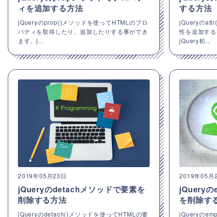
ィを追加する方法
する方法
jQueryのprop()メソッドを使ってHTMLのプロ
jQueryのa
パティを取得したり、追加したりする事ができ
性を追加する
ます。j...
jQuery初...
2019年05月23日
2019年05月
jQueryのdetachメソッドで要素を
jQuery
削除する方法
を削除す
jQueryのdetach()メソッドを使ってHTMLの要
jQueryのe