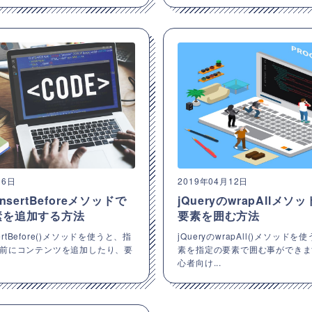
16日
2019年04月12日
insertBeforeメソッドで
jQueryのwrapAllメソ
素を追加する方法
要素を囲む方法
sertBefore()メソッドを使うと、指
jQueryのwrapAll()メソッドを
前にコンテンツを追加したり、要
素を指定の要素で囲む事ができます。
心者向け...