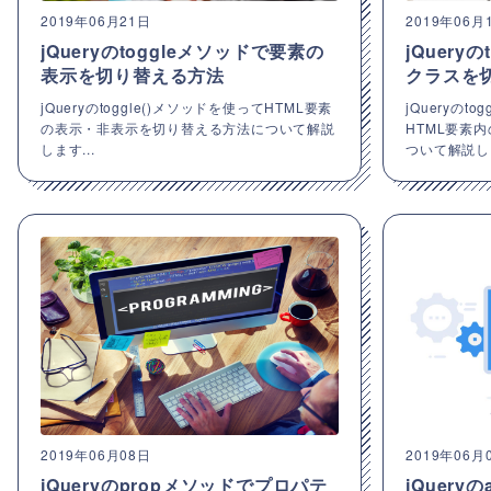
2019年06月21日
2019年06月
jQueryのtoggleメソッドで要素の
jQueryの
表示を切り替える方法
クラスを
jQueryのtoggle()メソッドを使ってHTML要素
jQueryのto
の表示・非表示を切り替える方法について解説
HTML要素
します...
ついて解説し.
2019年06月08日
2019年06月
jQueryのpropメソッドでプロパテ
jQuery