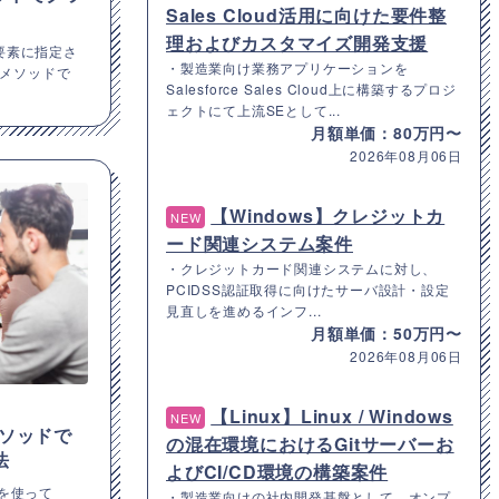
Sales Cloud活用に向けた要件整
理およびカスタマイズ開発支援
ドは要素に指定さ
・製造業向け業務アプリケーションを
メソッドで
Salesforce Sales Cloud上に構築するプロジ
ェクトにて上流SEとして...
月額単価：80万円〜
2026年08月06日
【Windows】クレジットカ
NEW
ード関連システム案件
・クレジットカード関連システムに対し、
PCIDSS認証取得に向けたサーバ設計・設定
見直しを進めるインフ...
月額単価：50万円〜
2026年08月06日
【Linux】Linux / Windows
NEW
pメソッドで
の混在環境におけるGitサーバーお
法
よびCI/CD環境の構築案件
ッドを使って
・製造業向けの社内開発基盤として、オンプ