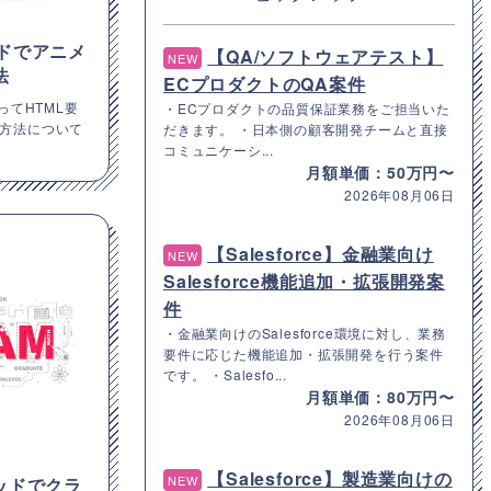
ソッドでアニメ
【QA/ソフトウェアテスト】
NEW
法
ECプロダクトのQA案件
使ってHTML要
・ECプロダクトの品質保証業務をご担当いた
方法について
だきます。 ・日本側の顧客開発チームと直接
コミュニケーシ...
月額単価：50万円〜
2026年08月06日
【Salesforce】金融業向け
NEW
Salesforce機能追加・拡張開発案
件
・金融業向けのSalesforce環境に対し、業務
要件に応じた機能追加・拡張開発を行う案件
です。 ・Salesfo...
月額単価：80万円〜
2026年08月06日
【Salesforce】製造業向けの
NEW
メソッドでクラ