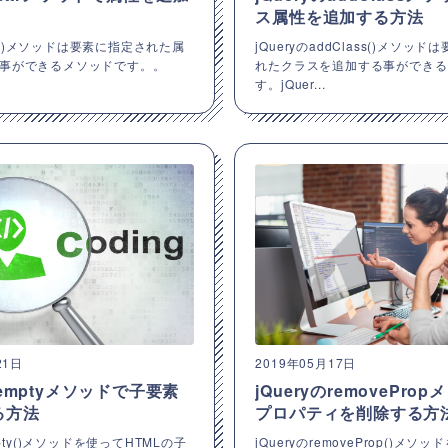
ス属性を追加する方法
ttr()メソッドは要素に指定された属
jQueryのaddClass()メソッ
事ができるメソッドです。。
れたクラスを追加する事ができる
す。jQuer...
21日
2019年05月17日
のemptyメソッドで子要素
jQueryのremovePro
る方法
プロパティを削除する方
mpty()メソッドを使ってHTMLの子
jQueryのremoveProp()メソ