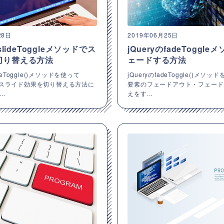
28日
2019年06月25日
のslideToggleメソッドでス
jQueryのfadeToggl
切り替える方法
ェードする方法
ideToggle()メソッドを使って
jQueryのfadeToggle()メソッ
のスライド効果を切り替える方法に
要素のフェードアウト・フェード
..
えをす...