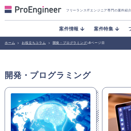
フリーランスITエンジニア専門の案件紹
案件情報
案件特集
ホーム
>
お役立ちコラム
>
開発・プログラミング
>
8ページ目
開発・プログラミング