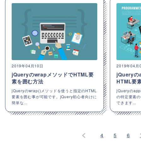
2019年04月10日
2019年04月
jQueryのwrapメソッドでHTML要
jQuery
素を囲む方法
HTML
jQueryのwrap()メソッドを使うと指定のHTML
jQueryのa
要素を囲む事が可能です。jQuery初心者向けに
の特定要素の
簡単な...
できます...
4
5
6