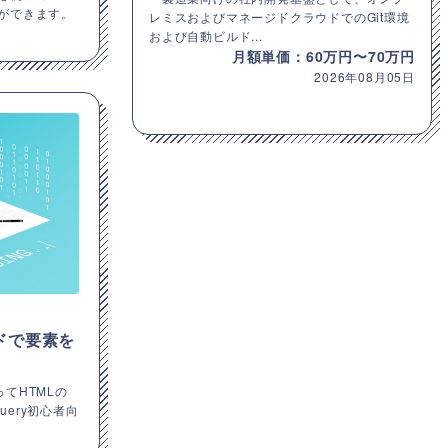
事ができます。
レミスおよびマネージドクラウドでのGit環境
および自動ビルド...
月額単価：60万円〜70万円
2026年08月05日
ッドで要素を
使ってHTMLの
ery初心者向