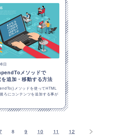
08日
のapendToメソッドで
要素を追加・移動する方法
ppendTo()メソッドを使ってHTML
後ろにコンテンツを追加する事が
7
8
9
10
11
12