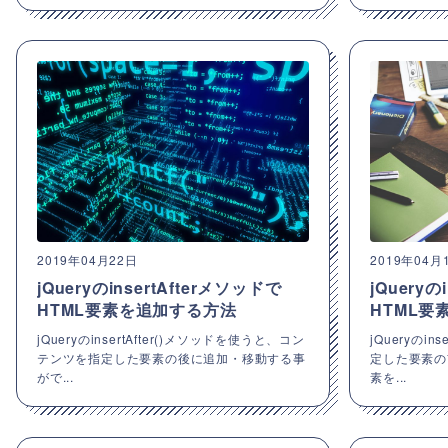
2019年04月22日
2019年04月
jQueryのinsertAfterメソッドで
jQueryの
HTML要素を追加する方法
HTML要
jQueryのinsertAfter()メソッドを使うと、コン
jQueryのin
テンツを指定した要素の後に追加・移動する事
定した要素の
がで...
素を...