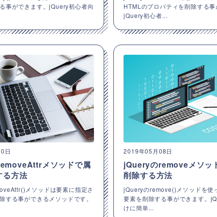
る事ができます。jQuery初心者向
HTMLのプロパティを削除する
jQuery初心者...
10日
2019年05月08日
のremoveAttrメソッドで属
jQueryのremoveメソ
する方法
削除する方法
emoveAttr()メソッドは要素に指定さ
jQueryのremove()メソッドを
除する事ができるメソッドです。
要素を削除する事ができます。jQu
けに簡単...