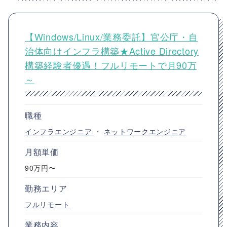
【Windows/Linux/業務委託】官公庁・自
治体向けインフラ構築★Active Directory
構築経験者優遇！フルリモートで月90万
～
職種
インフラエンジニア
・
ネットワークエンジニア
月額単価
90万円〜
勤務エリア
フルリモート
業務内容