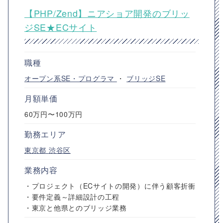
【PHP/Zend】ニアショア開発のブリッ
ジSE★ECサイト
職種
オープン系SE・プログラマ
・
ブリッジSE
月額単価
60万円〜100万円
勤務エリア
東京都
渋谷区
業務内容
・プロジェクト（ECサイトの開発）に伴う顧客折衝
・要件定義～詳細設計の工程
・東京と他県とのブリッジ業務