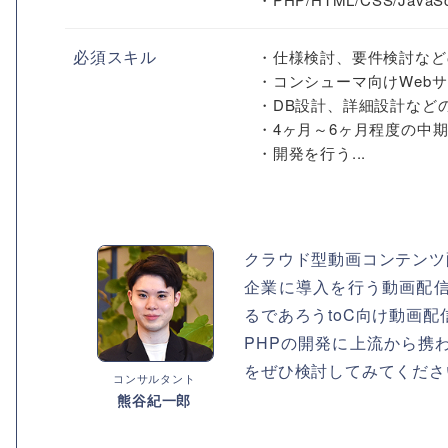
必須スキル
・仕様検討、要件検討など
・コンシューマ向けWeb
・DB設計、詳細設計など
・4ヶ月～6ヶ月程度の中
・開発を行う...
クラウド型動画コンテンツ
企業に導入を行う動画配
るであろうtoC向け動画
PHPの開発に上流から携
をぜひ検討してみてくださ
コンサルタント
熊谷紀一郎