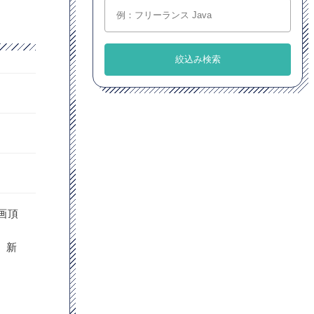
画頂
、新