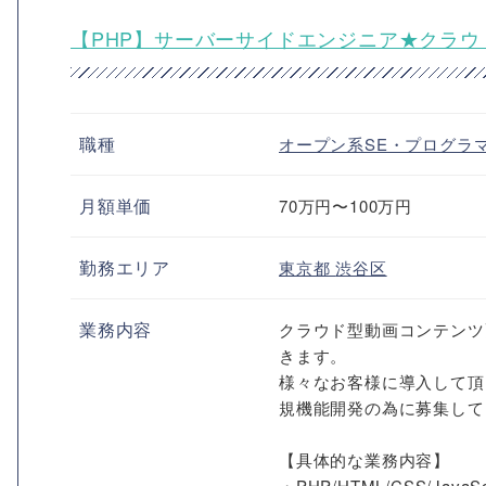
【PHP】サーバーサイドエンジニア★クラ
職種
オープン系SE・プログラ
月額単価
70万円〜100万円
勤務エリア
東京都
渋谷区
業務内容
クラウド型動画コンテンツ
きます。
様々なお客様に導入して頂
規機能開発の為に募集して
【具体的な業務内容】
・PHP/HTML/CSS/JavaScr