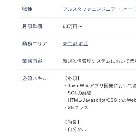
職種
フルスタックエンジニア
・
オー
月額単価
60万円〜
勤務エリア
東京都
港区
業務内容
新規設備管理システムにおいて業
必須スキル
【必須】
・Java Webアプリ開発におい
・SQLの経験
・HTML/Javascript/CSSで
・SEクラス
【尚良】
・自分か...