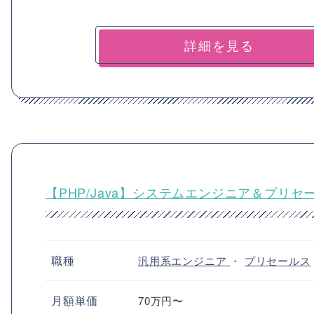
詳細を見る
【PHP/Java】システムエンジニア＆プリ
職種
汎用系エンジニア
・
プリセールス
月額単価
70万円〜