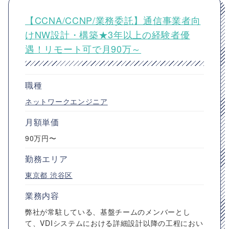
【CCNA/CCNP/業務委託】通信事業者向
けNW設計・構築★3年以上の経験者優
遇！リモート可で月90万～
職種
ネットワークエンジニア
月額単価
90万円〜
勤務エリア
東京都
渋谷区
業務内容
弊社が常駐している、基盤チームのメンバーとし
て、VDIシステムにおける詳細設計以降の工程におい