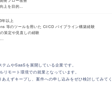
開発フロー改善
上を目的...
3年以上
b Actions 等のツールを用いた CI/CD パイプライン構築経験
略の策定や見直しの経験
..
ステムやSaaSを展開している企業です。
ルリモート環境での就業となっています。
りあえずキープし、案件への申し込みをぜひ検討してみて