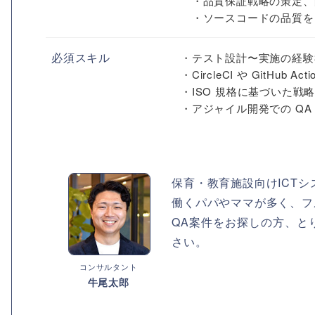
・品質保証戦略の策定、
・ソースコードの品質を向
必須スキル
・テスト設計〜実施の経験
・CircleCI や GitHu
・ISO 規格に基づいた戦
・アジャイル開発での QA .
保育・教育施設向けICTシ
働くパパやママが多く、フ
QA案件をお探しの方、と
さい。
コンサルタント
牛尾太郎